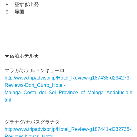
８ 昼すぎ出発
９ 帰国
★宿泊ホテル★
マラガ/ホテルドンキューロ
http://www.tripadvisor.jp/Hotel_Review-g187438-d234273-
Reviews-Don_Curro_Hotel-
Malaga_Costa_del_Sol_Province_of_Malaga_Andalucia.h
tml
グラナダ/ナバスグラナダ
http://www.tripadvisor.jp/Hotel_Review-g187441-d232735-
Reviews-Navas_Hotel-