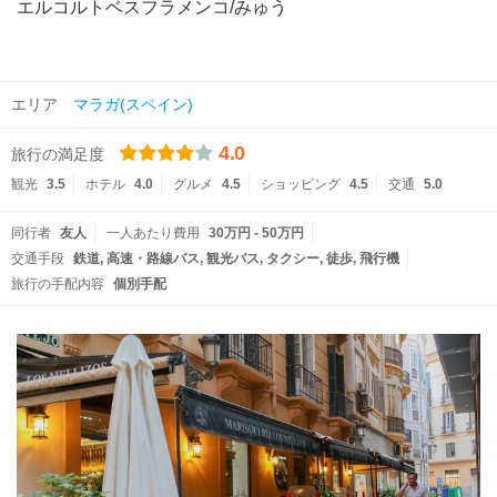
エルコルトベスフラメンコ/みゅう
エリア
マラガ(スペイン)
4.0
旅行の満足度
観光
3.5
ホテル
4.0
グルメ
4.5
ショッピング
4.5
交通
5.0
同行者
友人
一人あたり費用
30万円 - 50万円
交通手段
鉄道
高速・路線バス
観光バス
タクシー
徒歩
飛行機
旅行の手配内容
個別手配