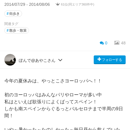
2014/07/29 - 2014/08/06
61位(同エリア360件中)
#
街歩き
関連タグ
#
散歩・散策
0
48
フォローする
ぽんで@あやこさん
今年の夏休みは、やっとこさヨーロッパへ！！
初のヨーロッパはみんなパリやローマが多い中
私はといえば欲張りによくばってスペイン！
しかも南スペインからぐるっとバルセロナまで半周の9日
間！
いや～暑かった～たのしかった～毎日昼から飲んでいた