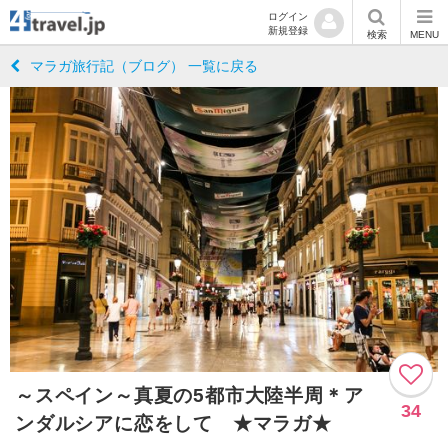
ログイン
新規登録
検索
MENU
マラガ旅行記（ブログ） 一覧に戻る
～スペイン～真夏の5都市大陸半周＊ア
34
ンダルシアに恋をして ★マラガ★