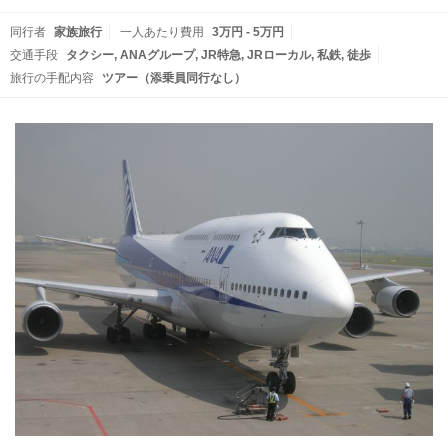
同行者
家族旅行
一人あたり費用
3万円 - 5万円
交通手段
タクシー
ANAグループ
JR特急
JRローカル
私鉄
徒歩
旅行の手配内容
ツアー（添乗員同行なし）