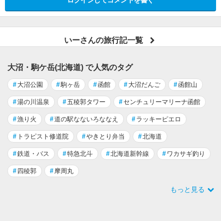
いーさんの旅行記一覧
大沼・駒ケ岳(北海道) で人気のタグ
#
大沼公園
#
駒ヶ岳
#
函館
#
大沼だんご
#
函館山
#
湯の川温泉
#
五稜郭タワー
#
センチュリーマリーナ函館
#
漁り火
#
道の駅なないろななえ
#
ラッキーピエロ
#
トラピスト修道院
#
やきとり弁当
#
北海道
#
鉄道・バス
#
特急北斗
#
北海道新幹線
#
ワカサギ釣り
#
四稜郭
#
摩周丸
もっと見る