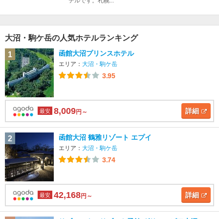
テルです。札幌...
大沼・駒ケ岳の人気ホテルランキング
函館大沼プリンスホテル
1
エリア：
大沼・駒ケ岳
3.95
8,009
詳細
最安
円～
函館大沼 鶴雅リゾート エプイ
2
エリア：
大沼・駒ケ岳
3.74
42,168
詳細
最安
円～