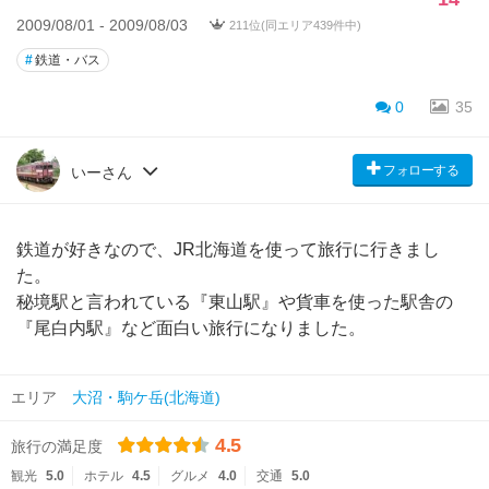
2009/08/01 - 2009/08/03
211位(同エリア439件中)
#
鉄道・バス
0
35
フォローする
いーさん
鉄道が好きなので、JR北海道を使って旅行に行きまし
た。
秘境駅と言われている『東山駅』や貨車を使った駅舎の
『尾白内駅』など面白い旅行になりました。
エリア
大沼・駒ケ岳(北海道)
4.5
旅行の満足度
観光
5.0
ホテル
4.5
グルメ
4.0
交通
5.0