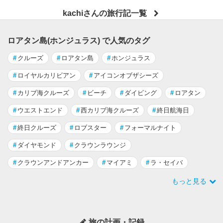
kachiさんの旅行記一覧
ロアタン島(ホンジュラス) で人気のタグ
#
クルーズ
#
ロアタン島
#
ホンジュラス
#
ロイヤルカリビアン
#
アイコンオブザシーズ
#
カリブ海クルーズ
#
ビーチ
#
ダイビング
#
ロアタン
#
ウエストエンド
#
西カリブ海クルーズ
#
終日航海日
#
終日クルーズ
#
ロブスター
#
フォーマルナイト
#
ダイヤモンド
#
クラウンラウンジ
#
クラウンアンドアンカー
#
マイアミ
#
ラ・セイバ
もっと見る
旅の計画・記録