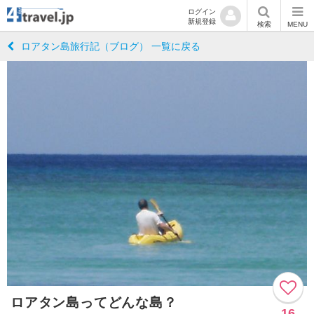
ログイン
新規登録
検索
MENU
ロアタン島旅行記（ブログ） 一覧に戻る
ロアタン島ってどんな島？
16