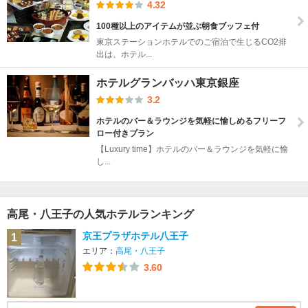
4.32
100種以上のアイテムが並ぶ朝食ブッフェ付
東京ステーションホテルでのご宿泊で生じるCO2排
出は、ホテル...
ホテルグランバッハ東京銀座
3.2
ホテルのバー＆ラウンジを気軽に愉しめるフリーフ
ロー付きプラン
【Luxury time】ホテルのバー＆ラウンジを気軽に愉
し...
高尾・八王子の人気ホテルランキング
京王プラザホテル八王子
1
エリア：
高尾・八王子
3.60