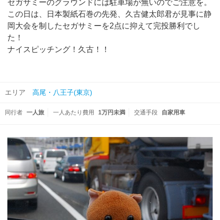
セガサミーのグラウンドには駐車場が無いのでご注意を。
この日は、日本製紙石巻の先発、久古健太郎君が見事に静
岡大会を制したセガサミーを2点に抑えて完投勝利でし
た！
ナイスピッチング！久古！！
エリア
高尾・八王子(東京)
同行者
一人旅
一人あたり費用
1万円未満
交通手段
自家用車