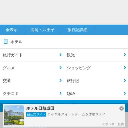
全表示
高尾・八王子
旅行記詳細
ホテル
旅行ガイド
観光
グルメ
ショッピング
交通
旅行記
クチコミ
Q&A
人気の旅行先
ホテル日航成田
ロイヤルスイートルームを体験ステイ
宿公式サイト
早稲田・高田馬場
羽田
大久保・新大久保
上野・御徒町
スポンサー提供