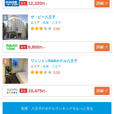
12,320
詳細
最安
円～
ザ・ビー八王子
2
エリア：
高尾・八王子
3.42
8,800
詳細
最安
円～
ワシントンR&Bホテル八王子
3
エリア：
高尾・八王子
3.35
10,475
詳細
最安
円～
高尾・八王子のホテルランキングをもっと見る