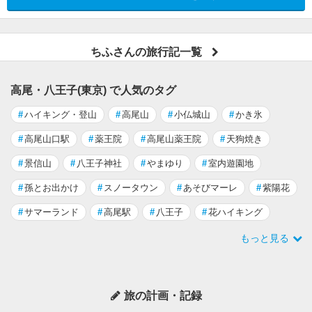
ちふさんの旅行記一覧
高尾・八王子(東京) で人気のタグ
#
ハイキング・登山
#
高尾山
#
小仏城山
#
かき氷
#
高尾山口駅
#
薬王院
#
高尾山薬王院
#
天狗焼き
#
景信山
#
八王子神社
#
やまゆり
#
室内遊園地
#
孫とお出かけ
#
スノータウン
#
あそびマーレ
#
紫陽花
#
サマーランド
#
高尾駅
#
八王子
#
花ハイキング
もっと見る
旅の計画・記録