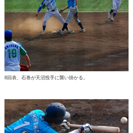
8回表、石巻が天沼投手に襲い掛かる。