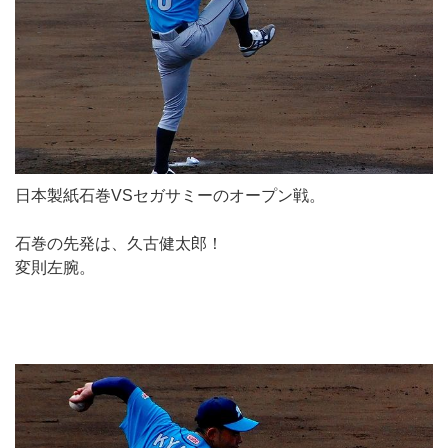
日本製紙石巻VSセガサミーのオープン戦。
石巻の先発は、久古健太郎！
変則左腕。