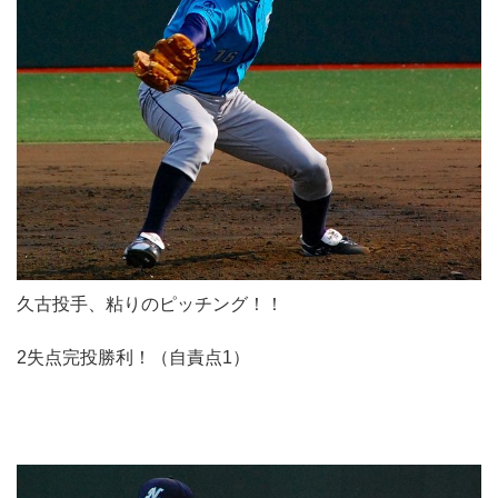
久古投手、粘りのピッチング！！
2失点完投勝利！（自責点1）