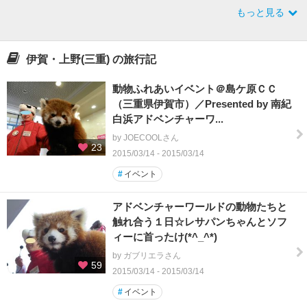
もっと見る
伊賀・上野(三重) の旅行記
動物ふれあいイベント＠島ケ原ＣＣ
（三重県伊賀市）／Presented by 南紀
白浜アドベンチャーワ...
by JOECOOLさん
23
2015/03/14 - 2015/03/14
#
イベント
アドベンチャーワールドの動物たちと
触れ合う１日☆レサパンちゃんとソフ
ィーに首ったけ(*^_^*)
by ガブリエラさん
59
2015/03/14 - 2015/03/14
#
イベント