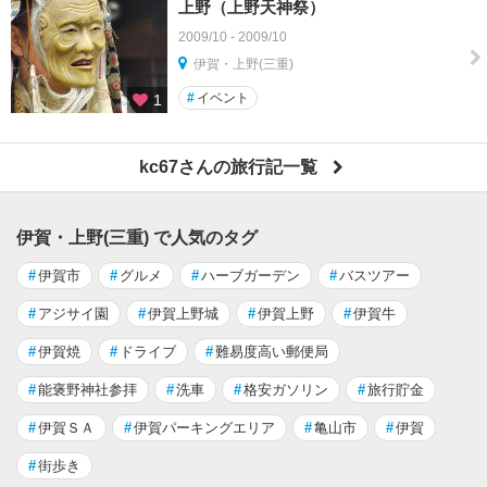
上野（上野天神祭）
2009/10 - 2009/10
伊賀・上野(三重)
#
イベント
1
kc67さんの旅行記一覧
伊賀・上野(三重) で人気のタグ
#
伊賀市
#
グルメ
#
ハーブガーデン
#
バスツアー
#
アジサイ園
#
伊賀上野城
#
伊賀上野
#
伊賀牛
#
伊賀焼
#
ドライブ
#
難易度高い郵便局
#
能褒野神社参拝
#
洗車
#
格安ガソリン
#
旅行貯金
#
伊賀ＳＡ
#
伊賀パーキングエリア
#
亀山市
#
伊賀
#
街歩き