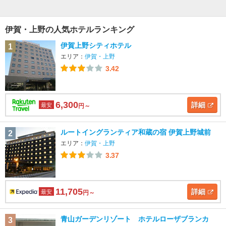
伊賀・上野の人気ホテルランキング
伊賀上野シティホテル
1
エリア：
伊賀・上野
3.42
6,300
詳細
最安
円～
ルートイングランティア和蔵の宿 伊賀上野城前
2
エリア：
伊賀・上野
3.37
11,705
詳細
最安
円～
青山ガーデンリゾート ホテルローザブランカ
3