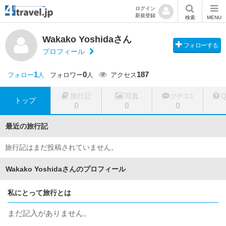
ログイン
新規登録
検索
MENU
Wakako Yoshidaさん
フォローする
プロフィール
1
0
187
フォロー
人
フォロワー
人
アクセス
旅行記
写真
クチコミ
トップ
0
0
0
最近の旅行記
旅行記はまだ投稿されていません。
Wakako Yoshidaさんのプロフィール
私にとって旅行とは
まだ記入がありません。