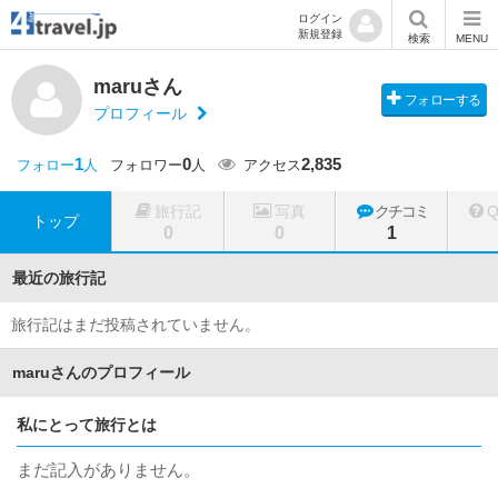
ログイン
新規登録
検索
MENU
maruさん
フォローする
プロフィール
1
0
2,835
フォロー
人
フォロワー
人
アクセス
旅行記
写真
クチコミ
トップ
0
0
1
最近の旅行記
旅行記はまだ投稿されていません。
maruさんのプロフィール
私にとって旅行とは
まだ記入がありません。