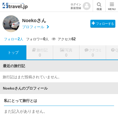
ログイン
新規登録
検索
MENU
Noekoさん
フォローする
プロフィール
2
0
62
フォロー
人
フォロワー
人
アクセス
旅行記
写真
クチコミ
トップ
0
0
0
最近の旅行記
旅行記はまだ投稿されていません。
Noekoさんのプロフィール
私にとって旅行とは
まだ記入がありません。