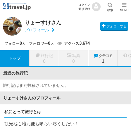
ログイン
新規登録
検索
MENU
りょーすけさん
フォローする
プロフィール
0
0
3,674
フォロー
人
フォロワー
人
アクセス
旅行記
写真
クチコミ
トップ
0
0
1
最近の旅行記
旅行記はまだ投稿されていません。
りょーすけさんのプロフィール
私にとって旅行とは
観光地も地元他も喰らい尽くしたい！