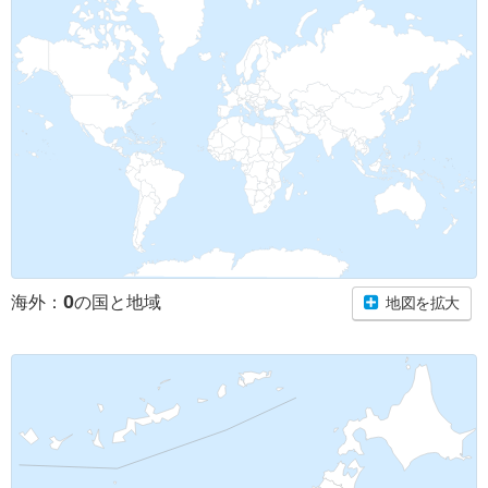
0
海外：
の国と地域
地図を拡大