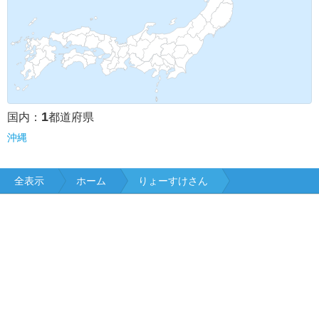
1
国内：
都道府県
沖縄
全表示
ホーム
りょーすけさん