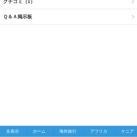
クチコミ（1）
Ｑ＆Ａ掲示板
全表示
ホーム
海外旅行
アフリカ
ケニア