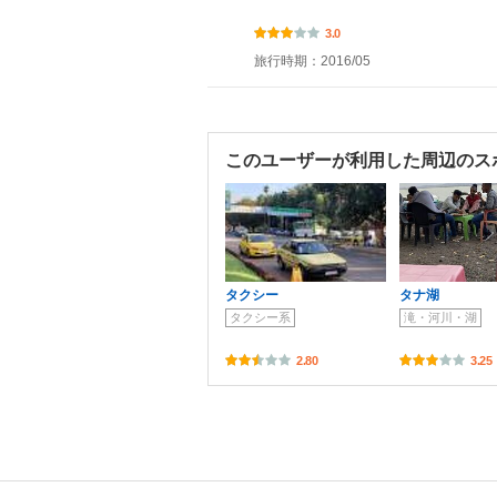
3.0
旅行時期：2016/05
このユーザーが利用した周辺のス
タクシー
タナ湖
タクシー系
滝・河川・湖
2.80
3.25