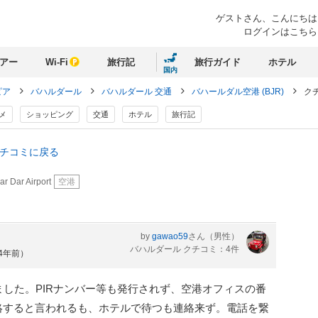
ゲストさん、
こんにちは
ログインはこちら
アー
Wi-Fi
旅行記
旅行ガイド
ホテル
国内
ピア
バハルダール
バハルダール 交通
バハールダル空港 (BJR)
ク
メ
ショッピング
交通
ホテル
旅行記
クチコミに戻る
ar Dar Airport
空港
by
gawao59
さん
（男性）
バハルダール クチコミ：4件
約4年前）
ました。PIRナンバー等も発行されず、空港オフィスの番
絡すると言われるも、ホテルで待つも連絡来ず。電話を繋