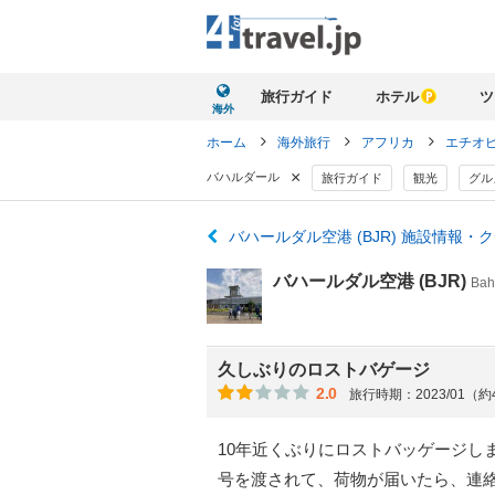
旅行ガイド
ホテル
ツ
海外
ホーム
海外旅行
アフリカ
エチオ
×
バハルダール
旅行ガイド
観光
グル
バハールダル空港 (BJR) 施設情報・
バハールダル空港 (BJR)
Bah
久しぶりのロストバゲージ
2.0
旅行時期：2023/01（
10年近くぶりにロストバッゲージし
号を渡されて、荷物が届いたら、連