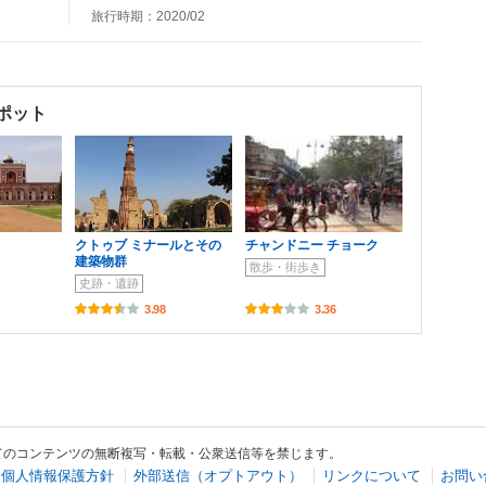
旅行時期：2020/02
ポット
クトゥブ ミナールとその
チャンドニー チョーク
建築物群
散歩・街歩き
史跡・遺跡
3.98
3.36
てのコンテンツの無断複写・転載・公衆送信等を禁じます。
個人情報保護方針
外部送信（オプトアウト）
リンクについて
お問い