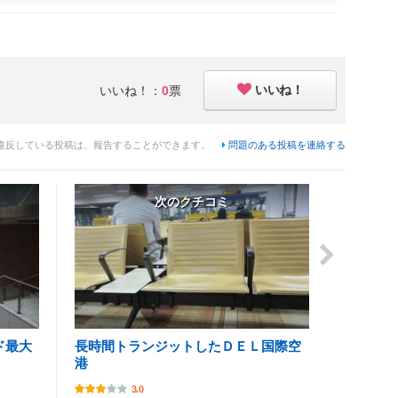
いいね！
いいね！：
0
票
違反している投稿は、報告することができます。
問題のある投稿を連絡する
次のクチコミ
ド最大
長時間トランジットしたＤＥＬ国際空
港
3.0