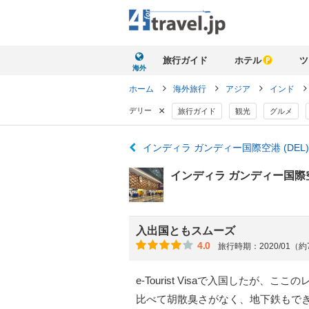
旅行ガイド
ホテル
ツ
海外
ホーム
海外旅行
アジア
インド
×
デリー
旅行ガイド
観光
グルメ
インディラ ガンディー国際空港 (DE
インディラ ガンディー国際空港
入出国ともスムーズ
4.0
旅行時期：2020/01（
e-Tourist Visaで入国した
比べて胡散臭さがなく、地下鉄もで