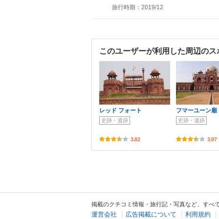
旅行時期：2019/12
このユーザーが利用した周辺のス
レッド フォート
フマーユーン廟
史跡・遺跡
史跡・遺跡
3.82
3.97
掲載のクチコミ情報・旅行記・写真など、すべ
運営会社
広告掲載について
利用規約