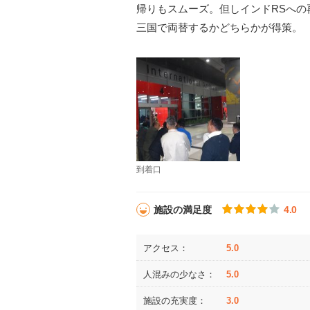
帰りもスムーズ。但しインドRSへ
三国で両替するかどちらかが得策。
到着口
施設の満足度
4.0
アクセス：
5.0
人混みの少なさ：
5.0
施設の充実度：
3.0