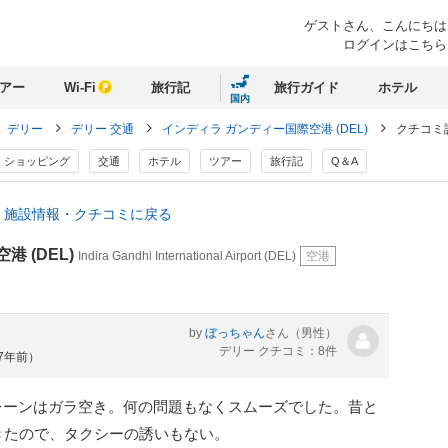
ゲストさん、
こんにちは
ログインはこちら
アー
Wi-Fi
旅行記
旅行ガイド
ホテル
国内
デリー
デリー 交通
インディラ ガンディー国際空港 (DEL)
クチコミ
ショッピング
交通
ホテル
ツアー
旅行記
Q＆A
L) 施設情報・クチコミに戻る
 (DEL)
Indira Gandhi International Airport (DEL)
空港
by
ぼっちゃん
さん
（男性）
デリー クチコミ：8件
約7年前）
が、ここのレーンはガラ空き。何の問題もなくスムーズでした。昔と
きたので、タクシーの誘いもない。