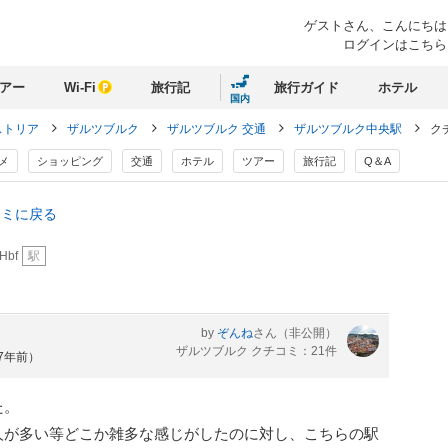
ゲストさん、
こんにちは
ログインはこちら
アー
Wi-Fi
旅行記
旅行ガイド
ホテル
国内
ストリア
ザルツブルク
ザルツブルク 交通
ザルツブルク中央駅
ク
メ
ショッピング
交通
ホテル
ツアー
旅行記
Q＆A
コミに戻る
 Hbf
駅
by
ぞんね
さん
（非公開）
ザルツブルク クチコミ：21件
約7年前）
た。
人が多い等どこか雑多な感じがしたのに対し、こちらの駅