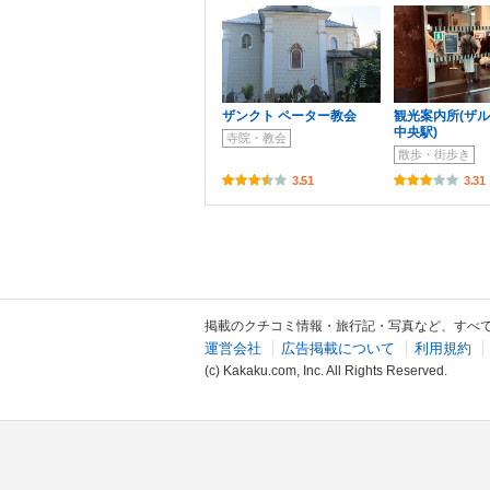
ザンクト ペーター教会
観光案内所(ザ
中央駅)
寺院・教会
散歩・街歩き
3.51
3.31
掲載のクチコミ情報・旅行記・写真など、すべ
運営会社
広告掲載について
利用規約
(c) Kakaku.com, Inc. All Rights Reserved.