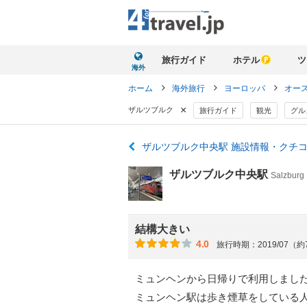
旅行ガイド
ホテル
ツ
海外
ホーム
海外旅行
ヨーロッパ
オー
×
ザルツブルク
旅行ガイド
観光
グル
ザルツブルク中央駅 施設情報・クチ
ザルツブルク中央駅
Salzburg
結構大きい
4.0
旅行時期：2019/07（
ミュンヘンから日帰りで利用しまし
ミュンヘン駅は歩き煙草をしている