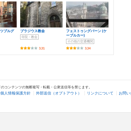
ルツブルグ
ブラジウス教会
フェストゥングバーン (ケ
ーブルカー)
寺院・教会
その他の交通機関
3.31
3.34
てのコンテンツの無断複写・転載・公衆送信等を禁じます。
個人情報保護方針
外部送信（オプトアウト）
リンクについて
お問い