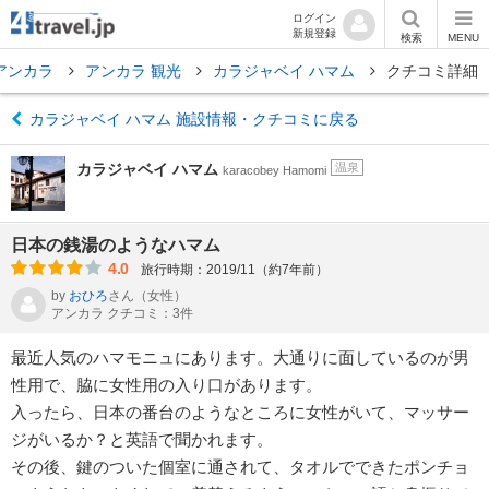
ログイン
新規登録
検索
MENU
アンカラ
アンカラ 観光
カラジャベイ ハマム
クチコミ詳細
カラジャベイ ハマム 施設情報・クチコミに戻る
カラジャベイ ハマム
温泉
karacobey Hamomi
日本の銭湯のようなハマム
4.0
旅行時期：2019/11（約7年前）
by
おひろ
さん
（女性）
アンカラ クチコミ：3件
最近人気のハマモニュにあります。大通りに面しているのが男
性用で、脇に女性用の入り口があります。
入ったら、日本の番台のようなところに女性がいて、マッサー
ジがいるか？と英語で聞かれます。
その後、鍵のついた個室に通されて、タオルでできたポンチョ