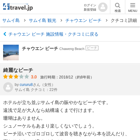
ログイン
新規登録
検索
MENU
サムイ島
サムイ島 観光
チャウエン ビーチ
クチコミ詳細
チャウエン ビーチ 施設情報・クチコミに戻る
チャウエン ビーチ
ビーチ
Chaweng Beach
綺麗なビーチ
3.0
旅行時期：2018/12（約8年前）
by
cururu8
さん
（女性）
サムイ島 クチコミ：22件
ホテルが立ち並ぶサムイ島の賑やかなビーチです。
遠浅で足が大人なら結構遠くまで行けます。
珊瑚はありません。
シュノーケルもあまり楽しくないでしょう。
ビーチ沿いでゴロゴロして波音を聴きながら本を読んだり、