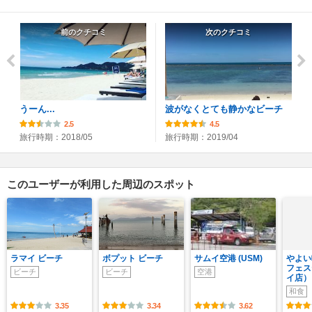
前のクチコミ
次のクチコミ
うーん...
波がなくとても静かなビーチ
2.5
4.5
旅行時期：2018/05
旅行時期：2019/04
このユーザーが利用した周辺のスポット
ラマイ ビーチ
ボプット ビーチ
サムイ空港 (USM)
やよい
フェス
ビーチ
ビーチ
空港
イ店）
和食
3.35
3.34
3.62