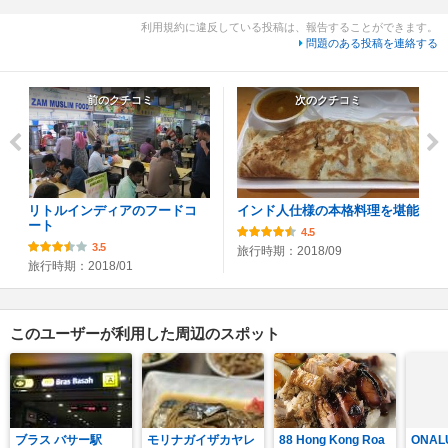
利用規約に違反している投稿は、報告することができます。
問題のある投稿を連絡する
前のクチコミ
次のクチコミ
リトルインディアのフードコ
インド人仕様の本格料理を堪能
ート
4.5
3.5
旅行時期：2018/09
旅行時期：2018/01
このユーザーが利用した周辺のスポット
ブラス バサー駅
モリナガイザカヤレ
88 Hong Kong Roa
ONALU