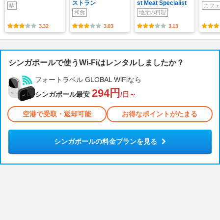
ストラン
st Meat Specialist
駅
カフェ
和食
地元の料理
3.32
3.03
3.13
シンガポールで使うWi-Fiはレンタルしましたか？
フォートラベル GLOBAL WiFiなら
294円
シンガポール最安
/日～
空港で受取・返却可能
お得なポイントがたまる
シンガポールの料金プランを見る