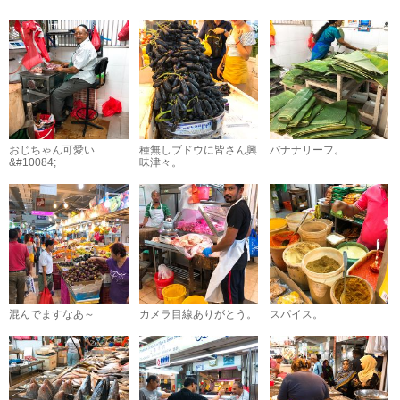
おじちゃん可愛い
種無しブドウに皆さん興
バナナリーフ。
&#10084;️
味津々。
混んでますなあ～
カメラ目線ありがとう。
スパイス。