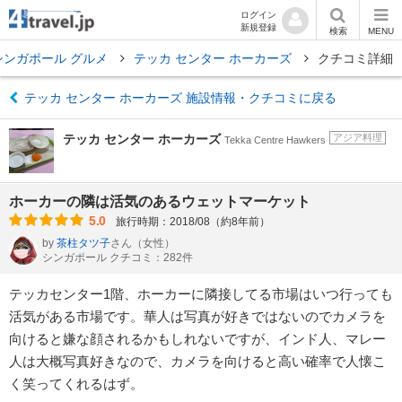
ログイン
新規登録
検索
MENU
シンガポール グルメ
テッカ センター ホーカーズ
クチコミ詳細
テッカ センター ホーカーズ 施設情報・クチコミに戻る
テッカ センター ホーカーズ
アジア料理
Tekka Centre Hawkers
ホーカーの隣は活気のあるウェットマーケット
5.0
旅行時期：2018/08（約8年前）
by
茶柱タツ子
さん
（女性）
シンガポール クチコミ：282件
テッカセンター1階、ホーカーに隣接してる市場はいつ行っても
活気がある市場です。華人は写真が好きではないのでカメラを
向けると嫌な顔されるかもしれないですが、インド人、マレー
人は大概写真好きなので、カメラを向けると高い確率で人懐こ
く笑ってくれるはず。