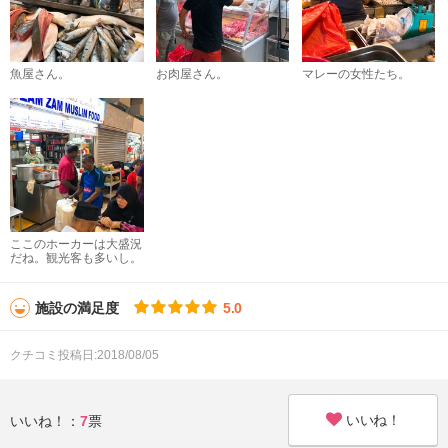
魚屋さん。
お肉屋さん。
マレーの女性たち。
ここのホーカーは大盛況
だね。観光客も多いし。
施設の満足度
5.0
クチコミ投稿日:2018/08/05
いいね！
いいね！：
7
票