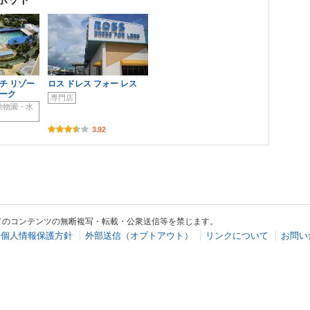
チ リゾー
ロス ドレス フォー レス
パーク
専門店
動物園・水
3.92
てのコンテンツの無断複写・転載・公衆送信等を禁じます。
個人情報保護方針
外部送信（オプトアウト）
リンクについて
お問い