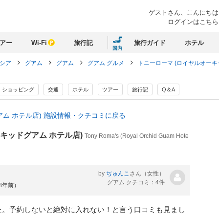
ゲストさん、
こんにちは
ログインはこちら
アー
Wi-Fi
旅行記
旅行ガイド
ホテル
国内
ネシア
グアム
グアム
グアム グルメ
トニーローマ (ロイヤルオー
ショッピング
交通
ホテル
ツアー
旅行記
Q＆A
アム ホテル店) 施設情報・クチコミに戻る
ーキッドグアム ホテル店)
Tony Roma's (Royal Orchid Guam Hote
by
ぢゅんこ
さん
（女性）
グアム クチコミ：4件
約8年前）
た。予約しないと絶対に入れない！と言う口コミも見まし