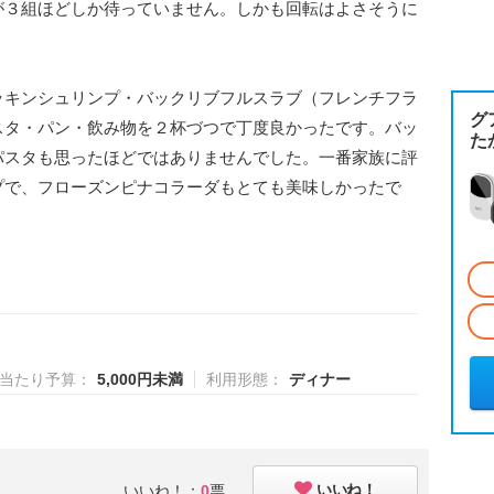
が３組ほどしか待っていません。しかも回転はよさそうに
ッキンシュリンプ・バックリブフルスラブ（フレンチフラ
グ
スタ・パン・飲み物を２杯づつで丁度良かったです。バッ
た
パスタも思ったほどではありませんでした。一番家族に評
プで、フローズンピナコラーダもとても美味しかったで
当たり予算：
5,000円未満
利用形態：
ディナー
いいね！
いいね！：
0
票