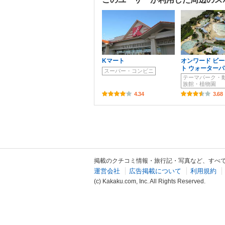
Kマート
オンワード ビー
ト ウォーター
スーパー・コンビニ
テーマパーク・
族館・植物園
4.34
3.68
掲載のクチコミ情報・旅行記・写真など、すべ
運営会社
広告掲載について
利用規約
(c) Kakaku.com, Inc. All Rights Reserved.