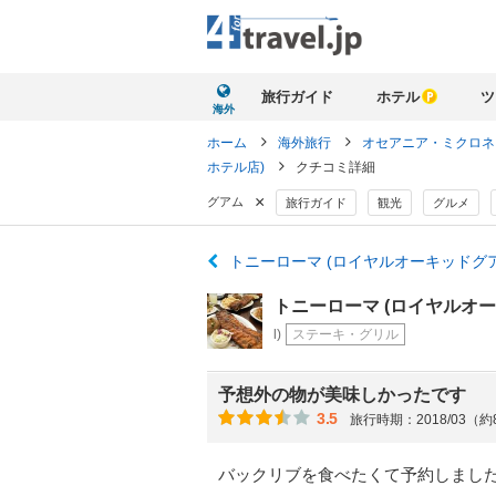
旅行ガイド
ホテル
ツ
海外
ホーム
海外旅行
オセアニア・ミクロ
ホテル店)
クチコミ詳細
×
グアム
旅行ガイド
観光
グルメ
トニーローマ (ロイヤルオーキッドグ
トニーローマ (ロイヤルオ
l)
ステーキ・グリル
予想外の物が美味しかったです
3.5
旅行時期：2018/03（
バックリブを食べたくて予約しまし