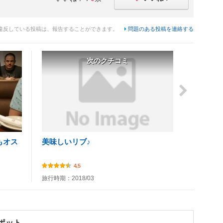
違反している投稿は、報告することができます。
問題のある投稿を連絡する
次のクチコミ
もオス
美味しいリブ♪
4.5
旅行時期：2018/03
ポット