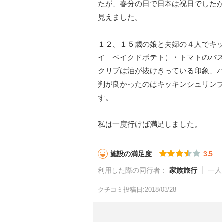
たが、春分の日で日本は祝日でした
見えました。
１２、１５歳の娘と夫婦の４人でキ
イ ベイクドポテト）・トマトのパ
クリブは油が抜けきっている印象、
判が良かったのはキッキンシュリン
す。
私は一度行けば満足しました。
施設の満足度
3.5
利用した際の同行者：
家族旅行
一人
クチコミ投稿日:2018/03/28