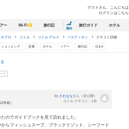
ゲストさん、
こんにちは
ログインはこちら
アー
Wi-Fi
旅行記
旅行ガイド
ホテル
国内
テネグロ
コトル
コトル グルメ
バスティオン
クチコミ詳細
ショッピング
交通
ホテル
ツアー
旅行記
Q＆A
戻る
ード
by
さわなな
さん
（非公開）
コトル クチコミ：1件
12年前）
いたのでガイドブックを見て訪れました。
中からフィッシュスープ、ブラックリゾット、シーフード