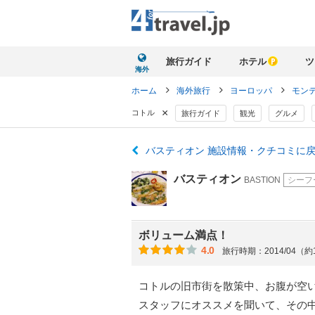
旅行ガイド
ホテル
ツ
海外
ホーム
海外旅行
ヨーロッパ
モン
×
コトル
旅行ガイド
観光
グルメ
バスティオン 施設情報・クチコミに
バスティオン
BASTION
シーフ
ボリューム満点！
4.0
旅行時期：2014/04（約
コトルの旧市街を散策中、お腹が空
スタッフにオススメを聞いて、その