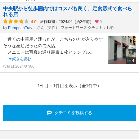
中央駅から徒歩圏内ではコスパも良く、定食形式で食べら
れる店
4.0
旅行時期：2024/06（約2年前）
0
by
さん（男性）
フォートワース クチコミ：10件
EuropeanTraveler
近くの中華屋と迷ったが、こちらの方が入りやす
そうな感じだったので入店,
メニューは写真の通り裏表１枚とシンプル。
...
続きを読む
4
投稿日:2024/07/06
1件目～1件目を表示（全1件中）
クチコミを投稿する