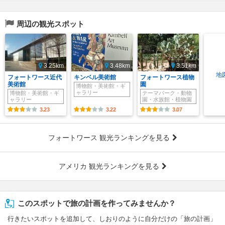
周辺の観光スポット
3.25km
3.48km
3.51km
地
フォートワース近代
キンベル美術館
フォートワース植物
美術館
園
博物館・美術館・ギ
ャラリー
博物館・美術館・ギ
テーマパーク・動物
ャラリー
園・水族館・植物園
3.23
3.22
3.07
フォートワース 観光ランキングを見る
アメリカ 観光ランキングを見る
このスポットで旅の計画を作ってみませんか？
行きたいスポットを追加して、しおりのように自分だけの「旅の計画」