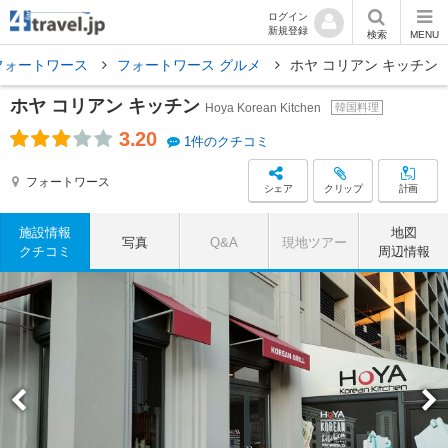
ログイン
新規登録
検索
MENU
フォートワース
フォートワース グルメ
ホヤ コリアン キッチン
ホヤ コリアン キッチン
Hoya Korean Kitchen
韓国料理
3.20
1件のクチコミ
フォートワース
シェア
クリップ
計画
施設情報
地図
写真
Q&A
現地ツアー
クチコミ
周辺情報