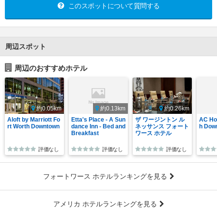
このスポットについて質問する
周辺スポット
周辺のおすすめホテル
約0.05km
約0.13km
約0.26km
Aloft by Marriott Fo
Etta's Place - A Sun
ザ ワージントン ル
AC Hot
rt Worth Downtown
dance Inn - Bed and
ネッサンス フォート
h Dow
Breakfast
ワース ホテル
評価なし
評価なし
評価なし
フォートワース ホテルランキングを見る
アメリカ ホテルランキングを見る