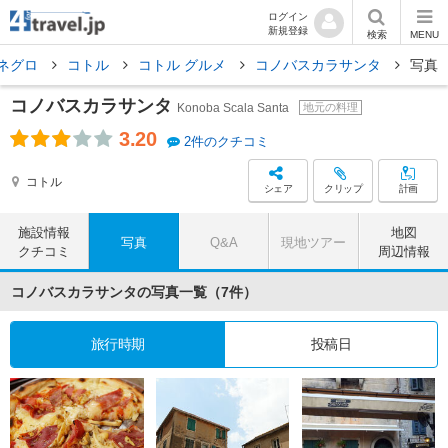
ログイン
新規登録
検索
MENU
ネグロ
コトル
コトル グルメ
コノバスカラサンタ
写真
コノバスカラサンタ
Konoba Scala Santa
地元の料理
3.20
2件のクチコミ
コトル
シェア
クリップ
計画
施設情報
地図
写真
Q&A
現地ツアー
クチコミ
周辺情報
コノバスカラサンタの写真一覧（7件）
旅行時期
投稿日