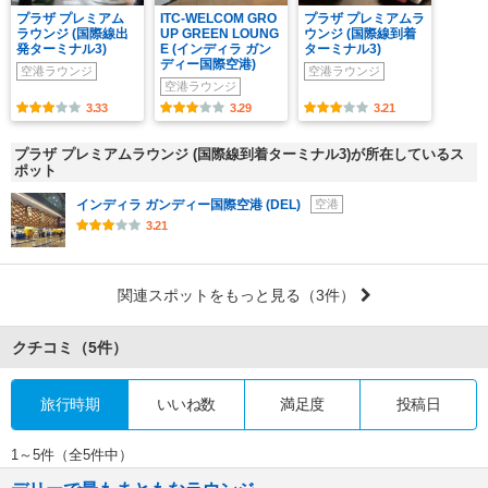
プラザ プレミアム
ITC-WELCOM GRO
プラザ プレミアムラ
ラウンジ (国際線出
UP GREEN LOUNG
ウンジ (国際線到着
発ターミナル3)
E (インディラ ガン
ターミナル3)
ディー国際空港)
空港ラウンジ
空港ラウンジ
空港ラウンジ
3.33
3.29
3.21
プラザ プレミアムラウンジ (国際線到着ターミナル3)が所在しているス
ポット
インディラ ガンディー国際空港 (DEL)
空港
3.21
関連スポットをもっと見る
（3件）
クチコミ
（5件）
旅行時期
いいね数
満足度
投稿日
1～5件（全5件中）