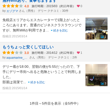
無料Wifiあり、食事もまずまず
4.0
旅行時期：2015/03（約11年前）
0
by
さん（男性）
デリー クチコミ：30件
エゾグマ
免税店エリアからエスカレーターで1階上がったと
ころにあります。普通のビジネスクラスラウンジで
すが、無料Wifiが利用できま
...
続きを読む
投稿日:2015/03/14
1
もうちょっと安くしてほしい
3.0
旅行時期：2014/12（約12年前）
1
by
さん（男性）
デリー クチコミ：2件
aquamarine_324
デリー着が18:00、翌朝の便が5:55だったので、下
手にデリー市街へ出ると危険ということで利用しま
した。
部屋は清潔で
...
続きを読む
3
投稿日:2015/01/14
1件目～5件目を表示（全5件中）