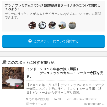
プラザ プレミアムラウンジ (国際線到着ターミナル3)について質問し
てみよう！
デリーに行ったことがあるトラベラーのみなさんに、いっせいに質問
できます。
このスポットについて質問する
このスポットに関する旅行記
インド・２０１８年春の旅（帰国）
デシュノックのカルニ・マーター寺院を見
る。
【２０１８年３月14日】デシュノックのカルニ・マータ
10
ー寺院にネズミを見に行く。【２０１８年３月15～16
日】ビカネールからデリーに戻り帰国。
その他の観光地
91
2018/03/14～2018/03/16
同行者：一人旅
by dangdutさん