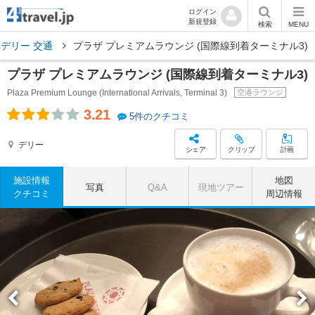
ログイン
新規登録
検索
MENU
デリー 交通
プラザ プレミアムラウンジ (国際線到着ターミナル3)
プラザ プレミアムラウンジ (国際線到着ターミナル3)
Plaza Premium Lounge (International Arrivals, Terminal 3)
空港ラウンジ
3.21
5件のクチコミ
デリー
シェア
クリップ
計画
施設情報
地図
写真
Q&A
現地ツアー
クチコミ
周辺情報