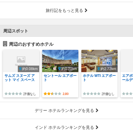
旅行記をもっと見る
周辺スポット
周辺のおすすめホテル
約0.08km
約0.71km
約2.72km
サムズ スヌーズ ア
セントール エアポー
ホテル WTI エアポー
エアポ
ット マイ スペース
ト
ト
ールデ
評価なし
2.80
評価なし
デリー ホテルランキングを見る
インド ホテルランキングを見る