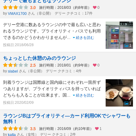
デリーで最もまともなラウンジ
3.0
旅行時期：2018/03（約8年前）
0
by
さん（非公開）
デリー クチコミ：17件
VMAX1700
デリー空港に数あるラウンジの中で最も広いと思わ
れるラウンジです。プライオリティ・パスでも利用
できるのかどうかわかりませんが
...
続きを読む
投稿日:2018/06/28
1
ちょっとした休憩のみのラウンジ
2.5
旅行時期：2018/01（約9年前）
0
by
さん（非公開）
デリー クチコミ：4件
slabel
到着ラウンジは国際線と国内線にそれぞれ一箇所ず
つありますが、プライオリティパスを持っていれば
どちらも入ることが出来ます。国
...
続きを読む
投稿日:2020/02/09
1
ラウンジBはプライオリティ―カード利用OKでシャワーも
無料！
3.5
旅行時期：2016/09（約10年前）
1
by
さん（女性）
デリー クチコミ：2件
katta