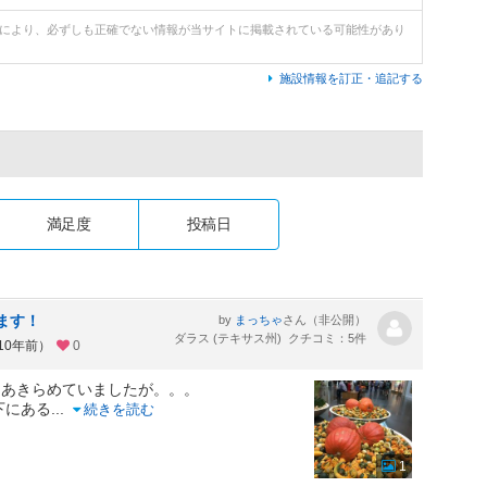
どにより、必ずしも正確でない情報が当サイトに掲載されている可能性があり
施設情報を訂正・追記する
満足度
投稿日
ます！
by
さん（非公開）
まっちゃ
ダラス (テキサス州) クチコミ：5件
10年前）
0
はあきらめていましたが。。。
真下にある
...
続きを読む
1