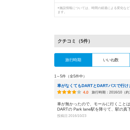
※施設情報については、時間の経過による変化な
ます。
クチコミ
（5件）
旅行時期
いいね数
1～5件（全5件中）
車がなくてもDARTとDARTバスで行け
4.0
旅行時期：2016/10（約
車が無かったので、モールに行くこと
DARTの Park lane駅を降りて、駅の
投稿日:2016/10/23