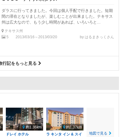
ダラスに行ってきました。今回は個人手配で行きました。短期
間の滞在となりましたが、楽しむことが出来ました。テキサス
州は広大なので、もう少し時間があれば、いろいろと...
テキサス州
5
2013/03/16～2013/03/20
by はるまきっくさん
旅行記をもっと見る
m
約1.36km
約1.37km
地図で見る
ヒ
ドレイ ホテル
ラ キンタ イン & スイ