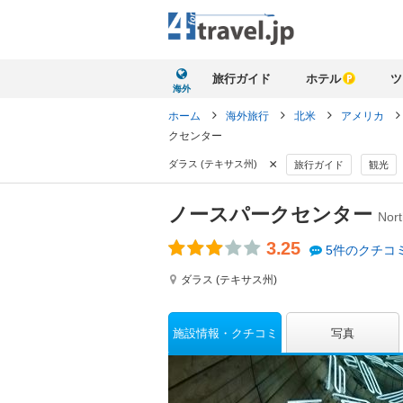
旅行ガイド
ホテル
ツ
海外
ホーム
海外旅行
北米
アメリカ
クセンター
×
ダラス (テキサス州)
旅行ガイド
観光
ノースパークセンター
Nort
3.25
5件のクチコ
ダラス (テキサス州)
施設情報
クチコミ
写真