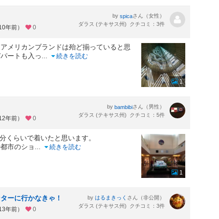
by
さん（女性）
spica
ダラス (テキサス州) クチコミ：3件
10年前）
0
。アメリカンブランドは殆ど揃っていると思
デパートも入っ
...
続きを読む
1
by
さん（男性）
bambibi
ダラス (テキサス州) クチコミ：5件
12年前）
0
15分くらいで着いたと思います。
の都市のショ
...
続きを読む
1
ンターに行かなきゃ！
by
さん（非公開）
はるまきっく
ダラス (テキサス州) クチコミ：3件
13年前）
0