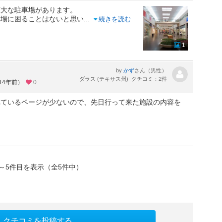
広大な駐車場があります。
車場に困ることはないと思い
...
続きを読む
1
by
さん（男性）
かず
ダラス (テキサス州) クチコミ：2件
14年前）
0
れているページが少ないので、先日行って来た施設の内容を
～5件目を表示（全5件中）
クチコミを投稿する