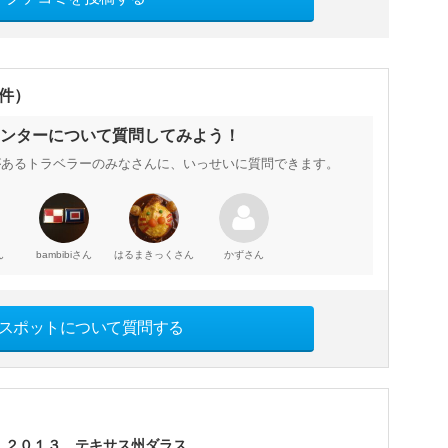
0件）
ンターについて質問してみよう！
とがあるトラベラーのみなさんに、いっせいに質問できます。
ん
さん
さん
さん
bambibi
はるまきっく
かず
スポットについて質問する
２０１３ テキサス州ダラス