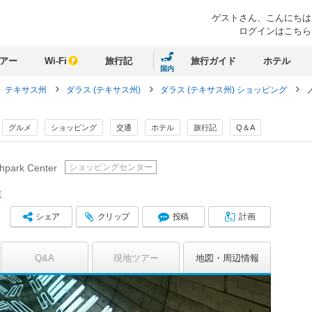
ゲストさん、
こんにちは
ログインはこちら
アー
Wi-Fi
旅行記
旅行ガイド
ホテル
国内
テキサス州
ダラス (テキサス州)
ダラス (テキサス州) ショッピング
グルメ
ショッピング
交通
ホテル
旅行記
Q＆A
ショッピングセンター
hpark Center
ミ
シェア
クリップ
投稿
計画
Q&A
現地ツアー
地図
周辺情報