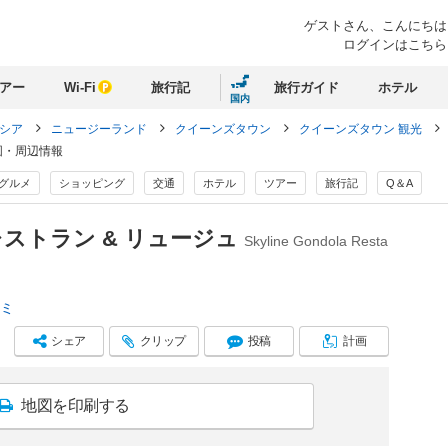
ゲストさん、
こんにちは
ログインはこちら
アー
Wi-Fi
旅行記
旅行ガイド
ホテル
国内
ネシア
ニュージーランド
クイーンズタウン
クイーンズタウン 観光
図・周辺情報
グルメ
ショッピング
交通
ホテル
ツアー
旅行記
Q＆A
レストラン & リュージュ
Skyline Gondola Resta
コミ
シェア
クリップ
投稿
計画
地図を印刷する