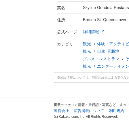
Skyline Gondola Restaur
英名
Brecon St. Queenstow
住所
詳細情報
公式ページ
観光
体験・アクティ
カテゴリ
観光
自然･景勝地
グルメ・レストラン
観光
エンターテイメ
※施設情報については、時間の経過による変化な
掲載のクチコミ情報・旅行記・写真など、すべ
運営会社
広告掲載について
利用規約
(c) Kakaku.com, Inc. All Rights Reserved.