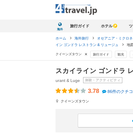
旅行ガイド
ホテル
ツ
海外
ホーム
海外旅行
オセアニア・ミクロ
イン ゴンドラ レストラン & リュージュ
地
×
クイーンズタウン
旅行ガイド
観光
スカイライン ゴンドラ 
体験・アクティビティ
urant & Luge
3.78
86件のクチ
クイーンズタウン