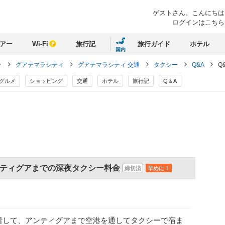
ゲストさん、
こんにちは
ログインはこちら
アー
Wi-Fi
旅行記
旅行ガイド
ホテル
国内
ラ
グアテマラシティ
グアテマラシティ 交通
タクシー
Q&A
Q
グルメ
ショッピング
交通
ホテル
旅行記
Q＆A
ティグアまでの深夜タクシー料金
締切済
早めに！
着して、アンティグアまで空港を通してタクシーで宿ま