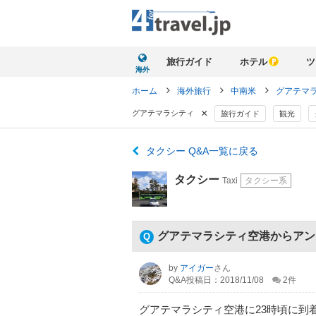
旅行ガイド
ホテル
ツ
海外
ホーム
海外旅行
中南米
グアテマ
×
グアテマラシティ
旅行ガイド
観光
タクシー Q&A一覧に戻る
タクシー
Taxi
タクシー系
グアテマラシティ空港からアン
by
アイガー
さん
Q&A投稿日：2018/11/08
2
件
グアテマラシティ空港に23時頃に到