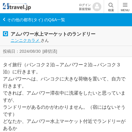
ログイン
新規登録
検索
MENU
その他の都市(タイ) のQ&A一覧
アムパワー水上マーケットのランドリー
ニンニクカラメ
さん
投稿日：2024/08/30
[締切済]
タイ旅行（バンコク２泊→アムパワー２泊→バンコク３
泊）に行きます。
アムパワーへは、バンコクに大きな荷物を置いて、自力で
行きます。
できれば、アムパワー滞在中に洗濯をしたいと思っていま
すが、
ランドリーがあるのかがわかりません。（宿にはないそう
です）
どなたか、アムパワー水上マーケット付近でランドリーが
あるか