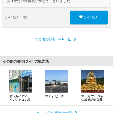
ありがたい情報ありがとうございました！
いいね！：
0
票
いいね！
その他の都市 Q&A一覧
その他の都市(タイ) の観光地
ドンカイディー
マナオ ビーチ
マーガ プージャ
ベンジャロン村
仏教徒記念公園
このエリアの観光地一覧