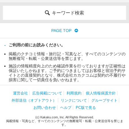
キーワード検索
PAGE TOP
ご利用の前にお読みください。
掲載のクチコミ情報・旅行記・写真など、すべてのコンテンツの
無断複写・転載・公衆送信等を禁じます。
施設の情報精度向上のため確認作業を行っておりますが正確性は
保証いたしかねます。ご予約につきましてはお客様と宿泊予約サ
イトとの直接契約となり、株式会社カカクコムは契約の不履行や
損害に関して一切責任を負いかねます。
運営会社
広告掲載について
利用規約
個人情報保護方針
外部送信（オプトアウト）
リンクについて
グループサイト
お問い合わせ
ヘルプ
PC版で見る
(c) Kakaku.com, Inc. All Rights Reserved.
掲載情報・写真など、すべてのコンテンツの無断複写・転載・公衆送信等を禁じま
す。