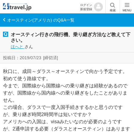
ログイン
新規登録
検索
MENU
オースティン(アメリカ) のQ&A一覧
オースティン行きの飛行機、乗り継ぎ方法など教えて下
さい。
ほへと
さん
投稿日：2019/07/23
[締切済]
秋口に、成田～ダラス～オースティンで向かう予定です。
初めて使う路線です。
今まで、国際線から国際線への乗り継ぎは経験があるので
すが、国際線から国内線への乗り継ぎをしたことがありま
せん。
この場合、ダラスで一度入国手続きするかと思うのです
が、乗り継ぎ時間2時間半は短いですか？
アメリカへの入国は、visaみたいなのが必要のようです
が、2通申請する必要（ダラスとオースティン）はあります