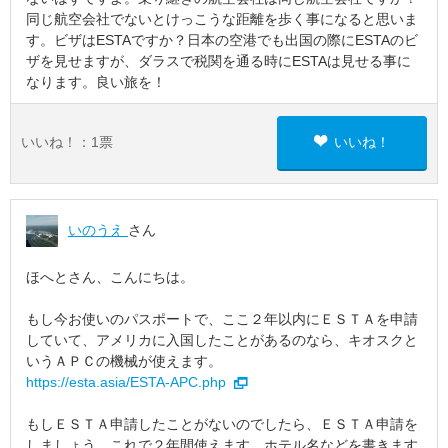
同じ航空会社でないとけっこうな距離を歩く事になると思いま
す。ビザはESTAですか？日本の空港でも出国の際にESTAのビ
ザを見せますが、ダラスで税関を通る時にESTAは見せる事に
なります。良い旅を！
いいね！：
1
票
いいね！
いのうえ
さん
ほへとさん、こんにちは。
もし今お使いのパスポートで、ここ２年以内にＥＳＴＡを申請
していて、アメリカに入国したことがあるのなら、キオスクと
いうＡＰＣの機械が使えます。
https://esta.asia/ESTA-APC.php
もしＥＳＴＡ申請したことがないのでしたら、ＥＳＴＡ申請を
しましょう。これで２年間使えます。ホテル名などを書きます