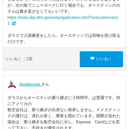
が、次の旅でニューヨークに行く場合でも、オースティンのホ
テルは書き直さなくてもいいです。
https://esta.cbp.dhs.gov/esta/application.html?execution=e1s
1
ダラスで入国審査をしたら、オースティンでは荷物を受け取る
だけです。
いいね！：
1
票
いいね！
bluebonnet
さん
ダラスからオースチンの乗り継ぎに２時間半、は普通です。特
にアメリカの
航空会社は、乗り継ぎの出来ない発券しません。ドメスティッ
クの運行は、遅れが多く、乗客も慣れています。国際が送れた
場合は、乗り継ぎを航空会社に示し、Express Cardなどを貰
って下さい。手続きが優先されます。