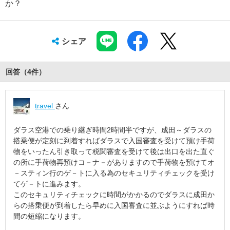
か？
シェア
回答（
4
件
）
travel
さん
ダラス空港での乗り継ぎ時間2時間半ですが、成田～ダラスの
搭乗便が定刻に到着すればダラスで入国審査を受けて預け手荷
物をいったん引き取って税関審査を受けて後は出口を出た直ぐ
の所に手荷物再預けコ－ナ－がありますので手荷物を預けてオ
－スティン行のゲ－トに入る為のセキュリティチェックを受け
てゲ－トに進みます。
このセキュリティチェックに時間がかかるのでダラスに成田か
らの搭乗便が到着したら早めに入国審査に並ぶようにすれば時
間の短縮になります。