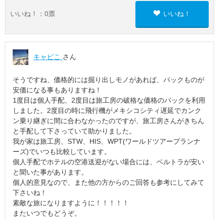
いいね！：
0
票
いいね！
キャピこ
さん
そうですね、価格的には掘り出しモノがあれば、パックものが
安価になる事もありますね！
1度目は個人手配、2度目は旅工房の破格な価格のパックを利用
しました。2度目の時に飛行機がメキシコシティ遅延でカンク
ン乗り継ぎに間に合わなかったのですが、旅工房さんがきちん
と手配して下さっていて助かりました。
我が家は旅工房、STW、HIS、WPT(ワールドツアープランナ
ーズ)でいつも比較しています。
個人手配でホテルの空港送迎がない場合には、ベルトラが安い
と聞いた事があります。
個人的意見なので、また他の方からのご回答も参考にしてみて
下さいね！
素敵な旅になりますように！！！！！
またいつでもどうぞ。