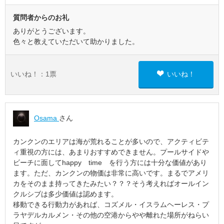
質問者からのお礼
ありがとうございます。
色々と教えていただいて助かりました。
いいね！：
1
票
いいね！
Osama
さん
カンクンのエリアは海が荒れることが多いので、アクティビテ
ィ重視の方には、あまりおすすめできません。プールサイドや
ビーチに面してhappy time を行う方には十分な価値があり
ます。ただ、カンクンの物価は非常に高いです。まるでアメリ
カをそのまま持ってきたみたい？？？そう考えればオールイン
クルシブは多少価値は認めます。
移動できる行動力があれば、コズメル・イスラムヘーレス・プ
ラヤデルカルメン・その他の空港からやや離れた場所がねらい