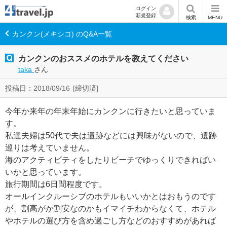
ログイン
新規登録
検索
MENU
カンクン(メキシコ) のQ&A一覧
カンクンのおススメのホテルを教えてください
taka
さん
投稿日：2018/09/16
[締切済]
今年か来年の年末年始にカンクンに行きたいと思っていま
す。
私達夫婦は50代で夫は遺跡などには興味がないので、遺跡
巡りは考えていません。
海のアクティビティをしたりビーチでゆっくりできればい
いかと思っています。
旅行期間は6日間程度です。
オールインクルーシブのホテルもいいかとはおもうのです
が、割高がか割安なのかもイマイチわからなくて、ホテル
やホテルの選び方を含め過ごし方などのおすすめがあれば