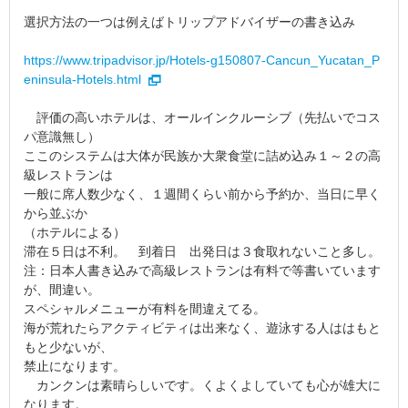
選択方法の一つは例えばトリップアドバイザーの書き込み
https://www.tripadvisor.jp/Hotels-g150807-Cancun_Yucatan_P
eninsula-Hotels.html
評価の高いホテルは、オールインクルーシブ（先払いでコス
パ意識無し）
ここのシステムは大体が民族か大衆食堂に詰め込み１～２の高
級レストランは
一般に席人数少なく、１週間くらい前から予約か、当日に早く
から並ぶか
（ホテルによる）
滞在５日は不利。 到着日 出発日は３食取れないこと多し。
注：日本人書き込みで高級レストランは有料で等書いています
が、間違い。
スペシャルメニューが有料を間違えてる。
海が荒れたらアクティビティは出来なく、遊泳する人ははもと
もと少ないが、
禁止になります。
カンクンは素晴らしいです。くよくよしていても心が雄大に
なります。