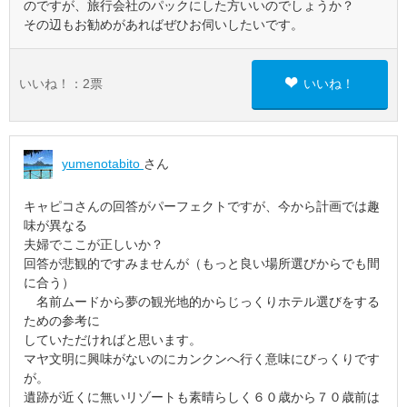
のですが、旅行会社のパックにした方いいのでしょうか？
その辺もお勧めがあればぜひお伺いしたいです。
いいね！：
2
票
いいね！
yumenotabito
さん
キャピコさんの回答がパーフェクトですが、今から計画では趣
味が異なる
夫婦でここが正しいか？
回答が悲観的ですみませんが（もっと良い場所選びからでも間
に合う）
名前ムードから夢の観光地的からじっくりホテル選びをする
ための参考に
していただければと思います。
マヤ文明に興味がないのにカンクンへ行く意味にびっくりです
が。
遺跡が近くに無いリゾートも素晴らしく６０歳から７０歳前は