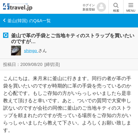
ログイン
新規登録
検索
MENU
釜山(韓国) のQ&A一覧
釜山で革の手袋とご当地キティのストラップを買いたい
のですが…
shingo
さん
投稿日：2009/08/20
[締切済]
こんにちは。来月末に釜山に行きます。同行の者が革の手
袋を買いたいのですが時期的に革の手袋を売っているのか
と心配です。もしご存知の方がいらっしゃいましたら是非
教えて頂けると幸いです。あと、ついでの質問で大変申し
訳ないのですが会社の同僚に釜山のご当地キティのストラ
ップを頼まれたのですが売っている場所をご存知の方がい
らっしゃいましたら教えて下さい。よろしくお願い致しま
す。