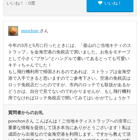
いいね！：
0
票
いいね！
ponchon
さん
今年の3月と5月に行ったときには、「釜山のご当地キティのス
トラップ」を金海空港の免税店で買いました。お魚をモチーフ
として小さく”プサン”とハングルで書いてあるとっても可愛い
キティちゃんでした！
もし飛行機利用で帰国されるのであれば、ストラップは金海空
港で入手できると思いますのでご参考下さい。空港の免税店は
ロッテ免税店だったのですが、市内のロッテでも取扱があるか
どうかは、自分で見てないのでわかりませんが、もし飛行機利
用でなければロッテ免税店で聞いてみてはいかがでしょうか？
質問者からのお礼
ponchonさん こんばんは！ご当地キティストラップへの非常に
重要な情報を提供して頂き本当にありがとうございます！私は
成田から出発なので金海空港を利用します。ですから教えて頂