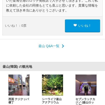
いた金海空港のロッテ免税店で入手させて頂きます。これで私
に依頼した会社の同僚もとても喜ぶと思います。貴重な情報を
教えて頂き本当にありがとうございます。
いいね！：
0
票
いいね！
釜山 Q&A一覧
釜山(韓国) の観光地
西面 テジクッパ
シーライフ釜山
セブンラックカ
横丁
アクアリウム
ジノ (釜山ロッ