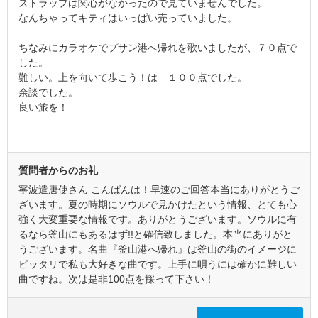
ストラップは関心がなかったので見ていませんでした。
なんちゃってキティはいっぱい売っていました。
ちなみにカラオケでプサン港へ帰れを歌いましたが、７０点で
した。
難しい。上を向いて歩こう！は １００点でした。
余談でした。
良い旅を！
質問者からのお礼
寧波遣唐使さん こんばんは！早速のご回答本当にありがとうご
ざいます。夏の時期にソウルで見かけたという情報、とても心
強く大変重要な情報です。ありがとうございます。ソウルに有
るなら釜山にもあるはず!!と確信致しました。本当にありがと
うございます。名曲『釜山港へ帰れ』は釜山の街のイメージに
ピッタリで私も大好きな曲です。上手に唄うには確かに難しい
曲ですね。次は是非100点を採って下さい！