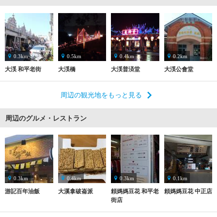
0.3km
0.5km
0.4km
0.2km
大渓 和平老街
大渓橋
大渓普済堂
大渓公會堂
周辺の観光地をもっと見る
周辺のグルメ・レストラン
0.3km
0.4km
0.3km
0.1km
游記百年油飯
大溪拿破崙派
頼媽媽豆花 和平老
頼媽媽豆花 中正店
街店