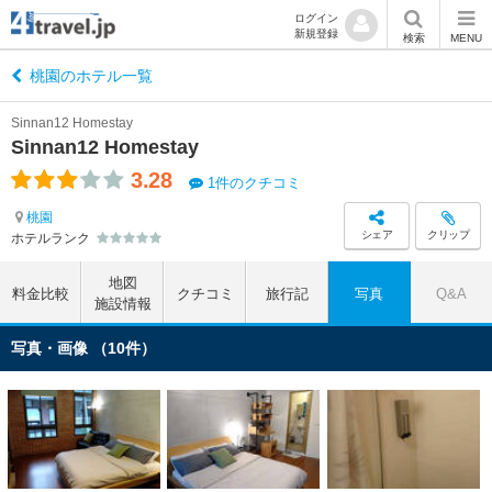
ログイン
新規登録
検索
MENU
桃園のホテル一覧
Sinnan12 Homestay
Sinnan12 Homestay
3.28
1件のクチコミ
桃園
シェア
クリップ
ホテルランク
地図
料金比較
クチコミ
旅行記
写真
Q&A
施設情報
写真・画像 （10件）