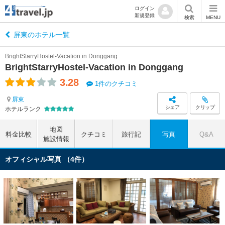
ログイン
新規登録
検索
MENU
屏東のホテル一覧
BrightStarryHostel-Vacation in Donggang
BrightStarryHostel-Vacation in Donggang
3.28
1件のクチコミ
屏東
シェア
クリップ
ホテルランク
地図
料金比較
クチコミ
旅行記
写真
Q&A
施設情報
オフィシャル写真 （4件）