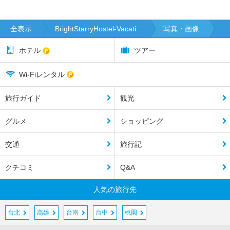
全表示
BrightStarryHostel-Vacati..
写真・画像
ホテル
ツアー
Wi-Fiレンタル
旅行ガイド
観光
グルメ
ショッピング
交通
旅行記
クチコミ
Q&A
人気の旅行先
台北
高雄
台南
台中
桃園