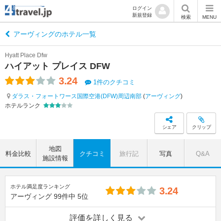
ログイン
新規登録
検索
MENU
アーヴィングのホテル一覧
Hyatt Place Dfw
ハイアット プレイス DFW
3.24
1件のクチコミ
ダラス・フォートワース国際空港(DFW)周辺南部
(
アーヴィング
)
ホテルランク
シェア
クリップ
地図
料金比較
クチコミ
旅行記
写真
Q&A
施設情報
ホテル満足度ランキング
3.24
アーヴィング
99件中
5位
評価を詳しく見る