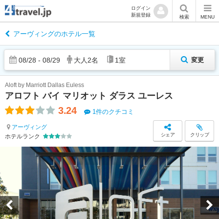
ログイン
新規登録
検索
MENU
アーヴィングのホテル一覧
08
/
28
-
08
/
29
大人
2
名
1
室
変更
Aloft by Marriott Dallas Euless
アロフト バイ マリオット ダラス ユーレス
3.24
1件のクチコミ
アーヴィング
シェア
クリップ
ホテルランク