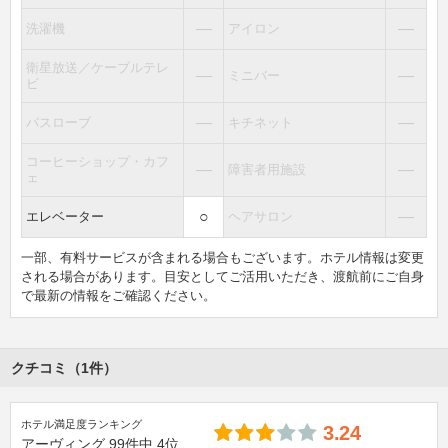
―
―
洗濯機
アイロン
衛星放送／ケーブルテレ
―
―
ミニバー
ビ
―
―
バスローブ
キチネット
コーヒーショップ・カフ
―
―
障害者用施設
ェ
○
―
エレベーター
ヘアサロン
一部、有料サービスが含まれる場合もございます。ホテル情報は変更
される場合があります。目安としてご活用いただき、渡航前にご自身
で最新の情報をご確認ください。
クチコミ（1件）
ホテル満足度ランキング
3.24
アーヴィング
99件中
4位