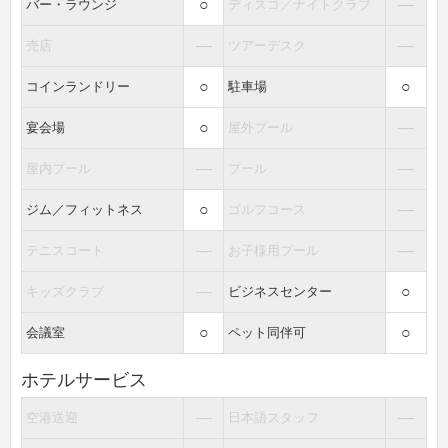
○
―
バー・ラウンジ
ディスコ／ナイトクラブ
―
―
売店
ツアーデスク
○
○
コインランドリー
駐車場
○
―
宴会場
屋外プール
―
―
屋内プール
プール
○
―
ジム／フィットネス
ゴルフコース
―
―
テニスコート
お子様用プール
―
○
キッズクラブ
ビジネスセンター
○
○
会議室
ペット同伴可
ホテルサービス
―
―
空港送迎
日本語スタッフ