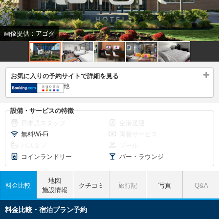
画像提供：アゴダ
お気に入りの予約サイトで詳細を見る
他
設備・サービスの特徴
日本語スタッフ
空港送迎
無料Wi-Fi
両替サービス
バスタブ
プール
コインランドリー
バー・ラウンジ
地図
料金比較
クチコミ
旅行記
写真
Q&A
施設情報
料金比較・宿泊プラン予約