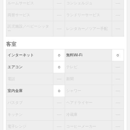
―
―
ルームサービス
コンシェルジュ
―
―
両替サービス
ランドリーサービス
託児施設／ベビーシッタ
―
―
レンタカー／ツアー手配
ー
客室
○
○
インターネット
無料Wi-Fi
○
―
エアコン
テレビ
―
―
電話
新聞
○
―
室内金庫
シャワー
―
―
バスタブ
ヘアドライヤー
―
―
キッチン
冷蔵庫
―
―
電子レンジ
コーヒーメーカー