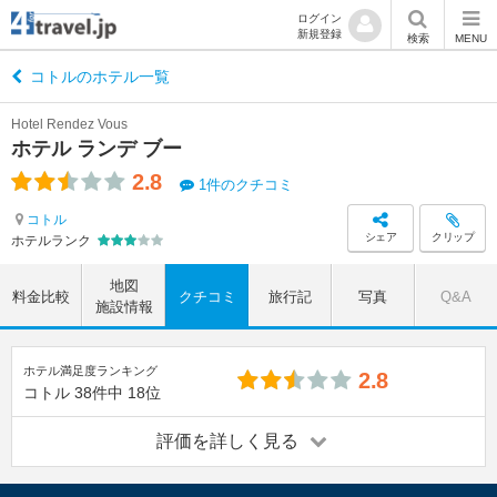
ログイン
新規登録
検索
MENU
コトルのホテル一覧
Hotel Rendez Vous
ホテル ランデ ブー
2.8
1件のクチコミ
コトル
シェア
クリップ
ホテルランク
地図
料金比較
クチコミ
旅行記
写真
Q&A
施設情報
ホテル満足度ランキング
2.8
コトル
38件中
18位
評価を詳しく見る