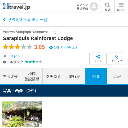
ログイン
新規登録
検索
MENU
サラピキのホテル一覧
Aranwa Sarapiqui Rainforest Lodge
Sarapiquis Rainforest Lodge
3.05
1件のクチコミ
サラピキ
シェア
クリップ
ホテルランク
地図
料金比較
クチコミ
旅行記
写真
Q&A
施設情報
写真・画像 （1件）