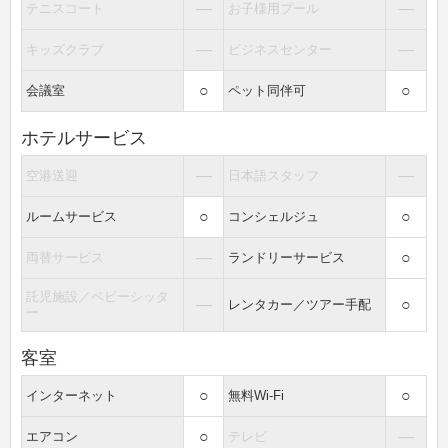
―
―
テニスコート
お子様用プール
―
―
キッズクラブ
ビジネスセンター
○
○
会議室
ペット同伴可
ホテルサービス
―
―
空港送迎
日本語スタッフ
○
○
ルームサービス
コンシェルジュ
―
○
両替サービス
ランドリーサービス
託児施設／ベビーシッタ
―
○
レンタカー／ツアー手配
ー
客室
○
○
インターネット
無料Wi-Fi
○
―
エアコン
テレビ