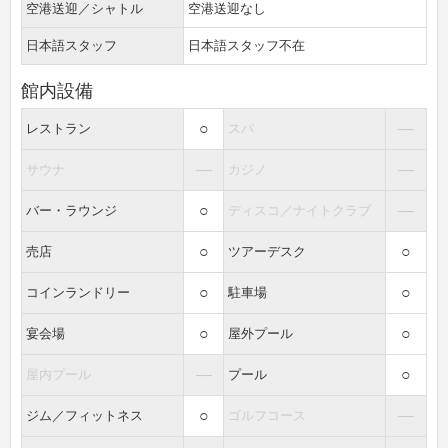
空港送迎／シャトル
空港送迎なし
日本語スタッフ
日本語スタッフ不在
館内設備
○
―
レストラン
スパ
―
―
サウナ
カジノ
○
―
バー・ラウンジ
ディスコ／ナイトクラブ
○
○
売店
ツアーデスク
○
○
コインランドリー
駐車場
○
○
宴会場
屋外プール
―
○
屋内プール
プール
○
―
ジム／フィットネス
ゴルフコース