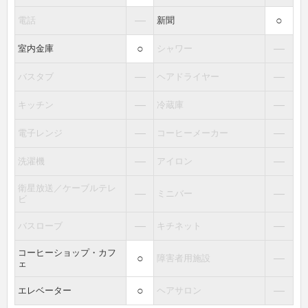
―
○
電話
新聞
○
―
室内金庫
シャワー
―
―
バスタブ
ヘアドライヤー
―
―
キッチン
冷蔵庫
―
―
電子レンジ
コーヒーメーカー
―
―
洗濯機
アイロン
衛星放送／ケーブルテレ
―
―
ミニバー
ビ
―
―
バスローブ
キチネット
コーヒーショップ・カフ
○
―
障害者用施設
ェ
○
―
エレベーター
ヘアサロン