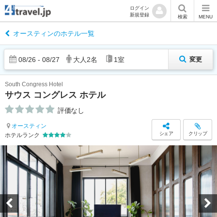
ログイン
新規登録
検索
MENU
オースティンのホテル一覧
08
/
26
-
08
/
27
大人
2
名
1
室
変更
South Congress Hotel
サウス コングレス ホテル
評価なし
オースティン
シェア
クリップ
ホテルランク