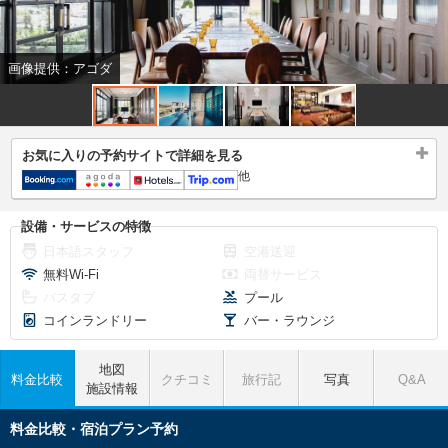
画像提供：アゴダ
お気に入りの予約サイトで詳細を見る
他
設備・サービスの特徴
日本語スタッフ
空港送迎
無料Wi-Fi
両替サービス
バスタブ
プール
コインランドリー
バー・ラウンジ
地図
料金比較
クチコミ
旅行記
写真
Q&A
施設情報
料金比較・宿泊プラン予約