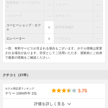
衛星放送／ケーブルテレ
―
―
ミニバー
ビ
―
―
バスローブ
キチネット
コーヒーショップ・カフ
○
―
障害者用施設
ェ
○
―
エレベーター
ヘアサロン
一部、有料サービスが含まれる場合もございます。ホテル情報は変更
される場合があります。目安としてご活用いただき、渡航前にご自身
で最新の情報をご確認ください。
クチコミ（27件）
ホテル満足度ランキング
3.75
デリー
1084件中
2位
評価を詳しく見る