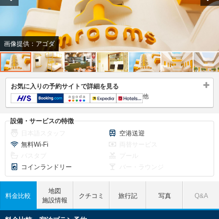
画像提供：アゴダ
お気に入りの予約サイトで詳細を見る
他
設備・サービスの特徴
日本語スタッフ
空港送迎
無料Wi-Fi
両替サービス
バスタブ
プール
コインランドリー
バー・ラウンジ
地図
料金比較
クチコミ
旅行記
写真
Q&A
施設情報