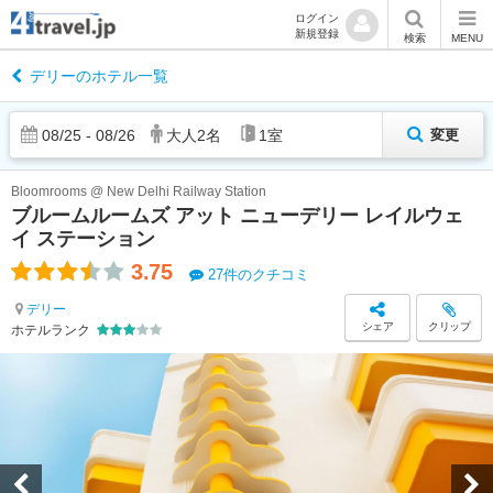
ログイン
新規登録
検索
MENU
デリーのホテル一覧
08
/
25
-
08
/
26
大人
2
名
1
室
変更
Bloomrooms @ New Delhi Railway Station
ブルームルームズ アット ニューデリー レイルウェ
イ ステーション
3.75
27件のクチコミ
デリー
シェア
クリップ
ホテルランク