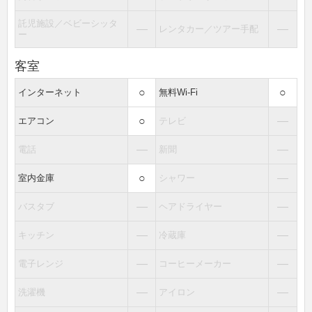
託児施設／ベビーシッタ
―
―
レンタカー／ツアー手配
ー
客室
○
○
インターネット
無料Wi-Fi
○
―
エアコン
テレビ
―
―
電話
新聞
○
―
室内金庫
シャワー
―
―
バスタブ
ヘアドライヤー
―
―
キッチン
冷蔵庫
―
―
電子レンジ
コーヒーメーカー
―
―
洗濯機
アイロン