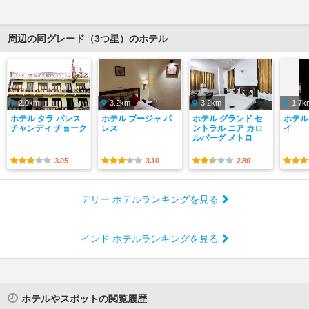
周辺の同グレード（3つ星）のホテル
2.0km
3.2km
3.2km
1.7k
ホテル タラ パレス
ホテル プージャ パ
ホテル グランド セ
ホテル
チャンディ チョーク
レス
ントラル ニア カロ
イ
ルバーグ メトロ
3.05
3.10
2.80
デリー ホテルランキングを見る
インド ホテルランキングを見る
ホテルやスポットの閲覧履歴