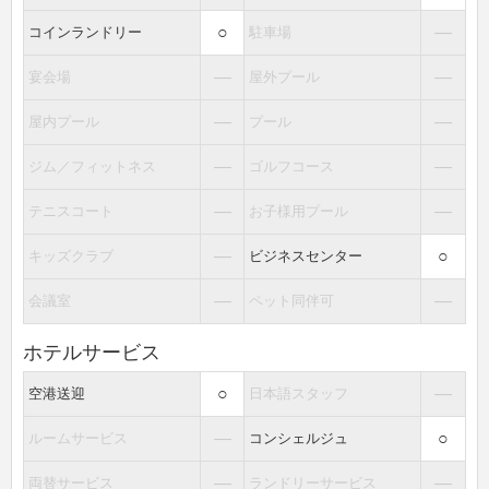
○
―
コインランドリー
駐車場
―
―
宴会場
屋外プール
―
―
屋内プール
プール
―
―
ジム／フィットネス
ゴルフコース
―
―
テニスコート
お子様用プール
―
○
キッズクラブ
ビジネスセンター
―
―
会議室
ペット同伴可
ホテルサービス
○
―
空港送迎
日本語スタッフ
―
○
ルームサービス
コンシェルジュ
―
―
両替サービス
ランドリーサービス