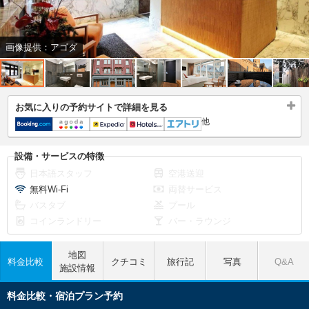
画像提供：アゴダ
お気に入りの予約サイトで詳細を見る
他
設備・サービスの特徴
日本語スタッフ
空港送迎
無料Wi-Fi
両替サービス
バスタブ
プール
コインランドリー
バー・ラウンジ
地図
料金比較
クチコミ
旅行記
写真
Q&A
施設情報
料金比較・宿泊プラン予約