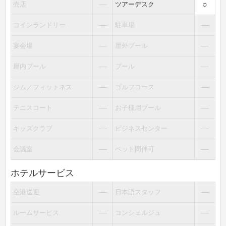
―
○
売店
ツアーデスク
―
―
コインランドリー
駐車場
―
―
宴会場
屋外プール
―
―
屋内プール
プール
―
―
ジム／フィットネス
ゴルフコース
―
―
テニスコート
お子様用プール
―
―
キッズクラブ
ビジネスセンター
―
―
会議室
ペット同伴可
ホテルサービス
―
―
空港送迎
日本語スタッフ
―
―
ルームサービス
コンシェルジュ