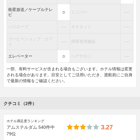
衛星放送／ケーブルテレ
○
―
ミニバー
ビ
―
―
バスローブ
キチネット
コーヒーショップ・カフ
―
―
障害者用施設
ェ
○
―
エレベーター
ヘアサロン
一部、有料サービスが含まれる場合もございます。ホテル情報は変更
される場合があります。目安としてご活用いただき、渡航前にご自身
で最新の情報をご確認ください。
クチコミ（2件）
ホテル満足度ランキング
3.27
アムステルダム
540件中
79位