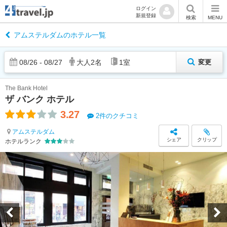
ログイン
新規登録
検索
MENU
アムステルダムのホテル一覧
08
/
26
-
08
/
27
大人
2
名
1
室
変更
The Bank Hotel
ザ バンク ホテル
3.27
2件のクチコミ
アムステルダム
シェア
クリップ
ホテルランク