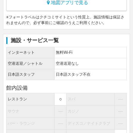
地図アプリで見る
※フォートラベルはクチコミサイトという性質上、施設情報は保証さ
れませんので、必ず事前にご確認のうえご利用ください。
施設・サービス一覧
インターネット
無料Wi-Fi
空港送迎／シャトル
空港送迎なし
日本語スタッフ
日本語スタッフ不在
館内設備
○
―
レストラン
スパ
―
―
サウナ
カジノ
―
―
バー・ラウンジ
ディスコ／ナイトクラブ