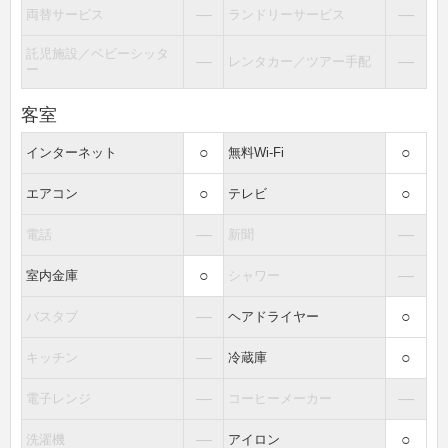
―
―
両替サービス
ランドリーサービス
託児施設／ベビーシッタ
―
―
レンタカー／ツアー手配
ー
客室
○
○
インターネット
無料Wi-Fi
○
○
エアコン
テレビ
―
―
電話
新聞
○
―
室内金庫
シャワー
―
○
バスタブ
ヘアドライヤー
―
○
キッチン
冷蔵庫
―
―
電子レンジ
コーヒーメーカー
―
○
洗濯機
アイロン