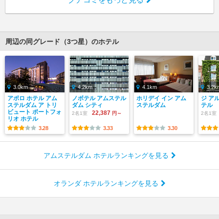
周辺の同グレード（3つ星）のホテル
3.0km
4.2km
4.1km
3.2k
アポロ ホテル アム
ノボテル アムステル
ホリデイ イン アム
ジ ア
ステルダム ア トリ
ダム シティ
ステルダム
テル
ビュート ポートフォ
22,387
2名1室
円～
2名1室
リオ ホテル
3.28
3.33
3.30
アムステルダム ホテルランキングを見る
オランダ ホテルランキングを見る