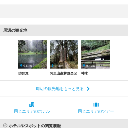
周辺の観光地
0.6km
0.1km
0.4km
姉妹潭
阿里山森林遊楽区
神木
周辺の観光地をもっと見る
同じエリアの
ホテル
同じエリアの
ツアー
ホテルやスポットの閲覧履歴