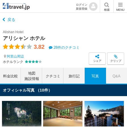
ログイン
新規登録
検索
MENU
戻る
Alishan Hotel
アリシャン ホテル
3.82
28件のクチコミ
阿里山周辺
シェア
クリップ
ホテルランク
地図
料金比較
クチコミ
旅行記
写真
Q&A
施設情報
オフィシャル写真 （10件）