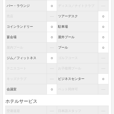
○
―
バー・ラウンジ
ディスコ／ナイトクラブ
―
○
売店
ツアーデスク
○
○
コインランドリー
駐車場
○
○
宴会場
屋外プール
―
○
屋内プール
プール
○
―
ジム／フィットネス
ゴルフコース
―
―
テニスコート
お子様用プール
―
○
キッズクラブ
ビジネスセンター
○
―
会議室
ペット同伴可
ホテルサービス
―
―
空港送迎
日本語スタッフ