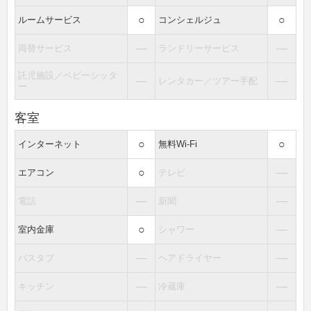
○
○
ルームサービス
コンシェルジュ
―
―
両替サービス
ランドリーサービス
託児施設／ベビーシッタ
―
―
レンタカー／ツアー手配
ー
客室
○
○
インターネット
無料Wi-Fi
○
―
エアコン
テレビ
―
―
電話
新聞
○
―
室内金庫
シャワー
―
―
バスタブ
ヘアドライヤー
―
―
キッチン
冷蔵庫