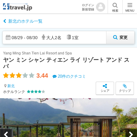
ログイン
新規登録
検索
MENU
新北のホテル一覧
08
/
29
-
08
/
30
大人
2
名
1
室
変更
Yang Ming Shan Tien Lai Resort and Spa
ヤン ミン シャン ティエン ライ リゾート アンド ス
パ
3.44
20件のクチコミ
新北
シェア
クリップ
ホテルランク