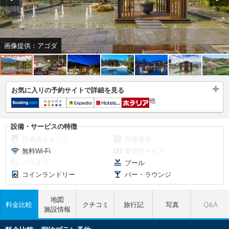
画像提供：アゴダ
お気に入りの予約サイトで詳細を見る
他
設備・サービスの特徴
日本語スタッフ
空港送迎
無料Wi-Fi
両替サービス
バスタブ
プール
コインランドリー
バー・ラウンジ
地図
料金比較
クチコミ
旅行記
写真
Q&A
施設情報