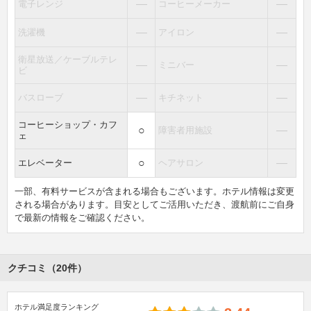
―
―
電子レンジ
コーヒーメーカー
―
―
洗濯機
アイロン
衛星放送／ケーブルテレ
―
―
ミニバー
ビ
―
―
バスローブ
キチネット
コーヒーショップ・カフ
○
―
障害者用施設
ェ
○
―
エレベーター
ヘアサロン
一部、有料サービスが含まれる場合もございます。ホテル情報は変更
される場合があります。目安としてご活用いただき、渡航前にご自身
で最新の情報をご確認ください。
クチコミ（20件）
ホテル満足度ランキング