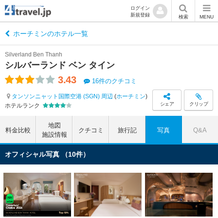
ログイン
新規登録
検索
MENU
ホーチミンのホテル一覧
Silverland Ben Thanh
シルバーランド ベン タイン
3.43
16件のクチコミ
タンソンニャット国際空港 (SGN) 周辺
(
ホーチミン
)
シェア
クリップ
ホテルランク
地図
料金比較
クチコミ
旅行記
写真
Q&A
施設情報
オフィシャル写真 （10件）