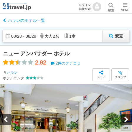
ログイン
新規登録
検索
MENU
ハラレのホテル一覧
08
/
28
-
08
/
29
大人
2
名
1
室
変更
ニュー アンバサダー ホテル
2.92
2件のクチコミ
ハラレ
シェア
クリップ
ホテルランク