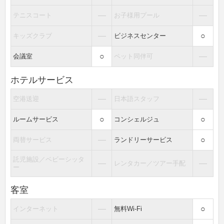
―
―
テニスコート
お子様用プール
―
○
キッズクラブ
ビジネスセンター
○
―
会議室
ペット同伴可
ホテルサービス
―
―
空港送迎
日本語スタッフ
○
○
ルームサービス
コンシェルジュ
―
○
両替サービス
ランドリーサービス
託児施設／ベビーシッタ
―
―
レンタカー／ツアー手配
ー
客室
―
○
インターネット
無料Wi-Fi