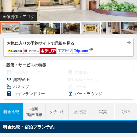
画像提供：アゴダ
お気に入りの予約サイトで詳細を見る
他
設備・サービスの特徴
日本語スタッフ
空港送迎
無料Wi-Fi
両替サービス
バスタブ
プール
コインランドリー
バー・ラウンジ
地図
料金比較
クチコミ
旅行記
写真
Q&A
施設情報
料金比較・宿泊プラン予約