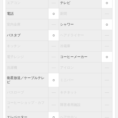
―
○
エアコン
テレビ
○
―
電話
新聞
―
○
室内金庫
シャワー
○
―
バスタブ
ヘアドライヤー
―
―
キッチン
冷蔵庫
―
○
電子レンジ
コーヒーメーカー
―
―
洗濯機
アイロン
衛星放送／ケーブルテレ
○
―
ミニバー
ビ
―
―
バスローブ
キチネット
コーヒーショップ・カフ
―
―
障害者用施設
ェ
○
―
エレベーター
ヘアサロン