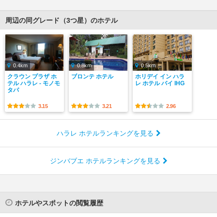
周辺の同グレード（3つ星）のホテル
0.4km
0.8km
0.5km
クラウン プラザ ホ
ブロンテ ホテル
ホリデイ イン ハラ
テル ハラレ - モノモ
レ ホテル バイ IHG
タパ
3.15
3.21
2.96
ハラレ ホテルランキングを見る
ジンバブエ ホテルランキングを見る
ホテルやスポットの閲覧履歴