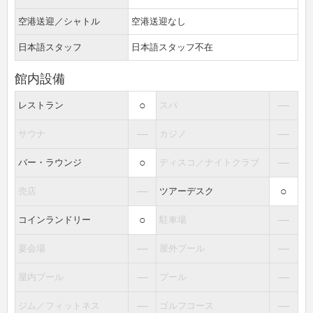
空港送迎／シャトル
空港送迎なし
日本語スタッフ
日本語スタッフ不在
館内設備
○
―
レストラン
スパ
―
―
サウナ
カジノ
○
―
バー・ラウンジ
ディスコ／ナイトクラブ
―
○
売店
ツアーデスク
○
―
コインランドリー
駐車場
―
―
宴会場
屋外プール
―
―
屋内プール
プール
―
―
ジム／フィットネス
ゴルフコース