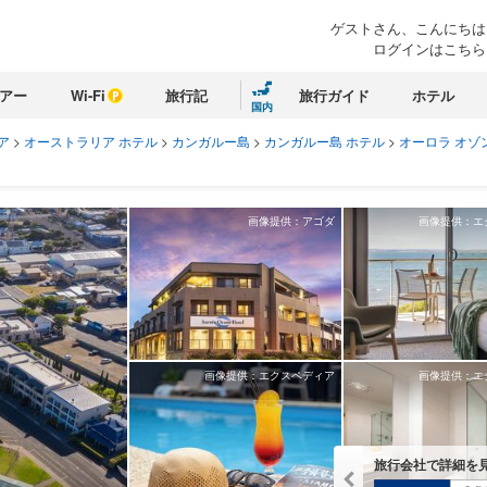
ゲストさん、こんにちは
ログインはこちら
アー
Wi-Fi
旅行記
旅行ガイド
ホテル
国内
ア
>
オーストラリア ホテル
>
カンガルー島
>
カンガルー島 ホテル
>
オーロラ オゾ
画像提供：アゴダ
画像提供：エ
画像提供：エクスペディア
画像提供：エ
旅行会社で詳細を