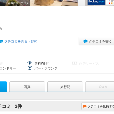
画像提供：アゴダ
島
クチコミを書く
クチコミを見る（
2
件）
迎
無料Wi-Fi
両替サービス
ランドリー
バー・ラウンジ
写真
旅行記
Q＆A
チコミ
2件
クチコミを投稿す