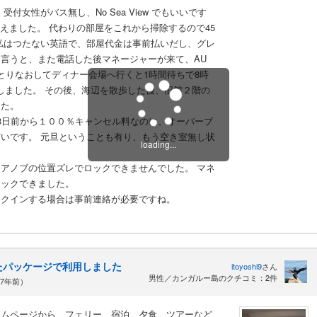
たので、受付女性がバス無し、No Sea View でもいいです
えました。 代わりの部屋をこれから掃除するので45
私はつたない英語で、部屋代金は事前払いだし、グレ
言うと、また電話した後マネージャーが来て、AU
とりなおしてディナー会場へ行くと1時間待ちで8時
Kしました。 その後、海辺を散歩した後、旧館２階の
した。
3日前から１００％キャンセル料なのに、オーバーブ
いです。 元旦ということも有り、もう空き室無し状
loading...
アノブの位置ズレでロックできませんでした。 マネ
ロックできました。
ックインする場合は事前連絡が必要ですね。
たパッケージで利用しました
itoyoshi9
さん
男性／カンガルー島のクチコミ：2件
17年前）
ームページから、フェリー、宿泊、夕食、ツアーなど