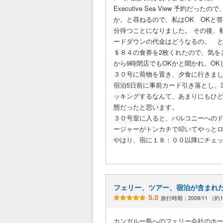
Executive Sea View 予約だっ
か。と尋ねるので、私はOK OKと答
分待つことになりました。 その後、
ードダウンの代金はどうなるの。 と
＄８４の食券を2枚くれたので、気を
から9時閉店でもOKかと聞かれ、O
３０号に荷物を置き、夕食に行きま
宿泊5日前に事前カード引き落とし、
ッキングするなんて、あまりにもひど
態だったと思います。
３０号室に入ると、バルコニーへのド
ージャーがトンカチで叩いてやっと
やはり、宿に１８：００以降にチェ
フェリー、ツアー、宿泊が含まれ
5.0
旅行時期：2009/11 （約
カンガルー島へのフェリー会社のホ