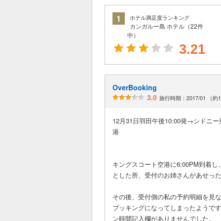
1
ホテル満足度ランキング
カンガルー島 ホテル（22件
中）
3.21
OverBooking
3.0
旅行時期：2017/01 （約
12月31日羽田午後10:00発→シ
港
キングスコート空港に6:00PM到着
とした所、受付のお姉さんがあせっ
その後、受付側の私の予約明細を見な
ブッキングになってしまったようです
ン時間記入欄がありませんでした。