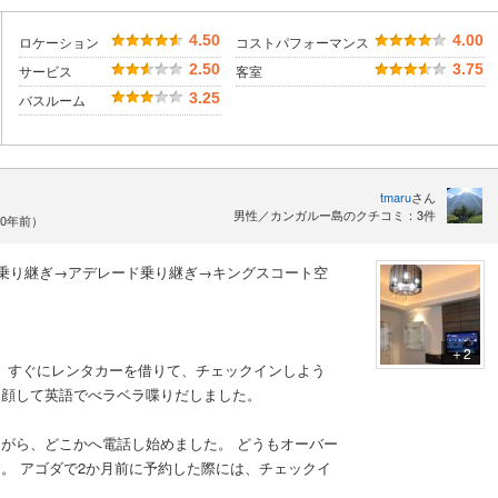
4.50
4.00
ロケーション
コストパフォーマンス
2.50
3.75
サービス
客室
3.25
バスルーム
tmaru
さん
男性／カンガルー島のクチコミ：3件
10年前）
ドニー乗り継ぎ→アデレード乗り継ぎ→キングスコート空
＋2
し、すぐにレンタカーを借りて、チェックインしよう
た顔して英語でべラベラ喋りだしました。
がら、どこかへ電話し始めました。 どうもオーバー
。 アゴダで2か月前に予約した際には、チェックイ