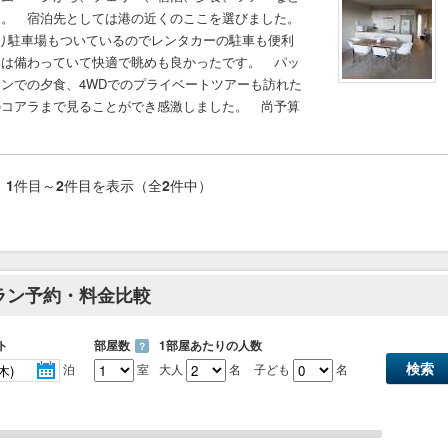
た。 宿泊先としては港の近くのここを選びました。
り駐車場もついているのでレンタカーの駐車も便利
品は備わっていて快適で眺めも良かったです。 パッ
ンでの夕食、4WDでのプライベートツアーも訪れた
のコアラまで見ることができ感激しました。 尚予算
1
件目～
2
件目を表示（全
2
件中）
ラン予約・料金比較
ト
部屋数
1部屋あたりの人数
？
泊
室
大人
名
子ども
名