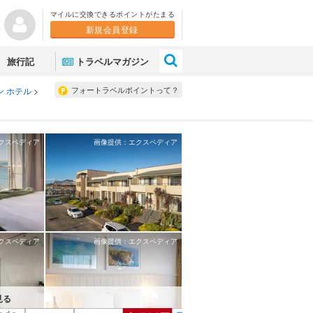
マイルに交換できるポイントがたまる
新規会員登録
×
旅行記
トラベルマガジン
フォートラベルポイントって？
ン ホテル
>
クスペディア
画像提供：エクスペディア
クスペディア
画像提供：エクスペディア
見る