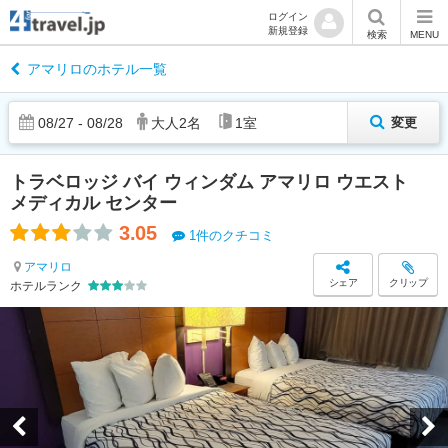
ログイン
新規登録
検索
MENU
アマリロのホテル一覧
08
/
27
-
08
/
28
大人
2
名
1
室
変更
トラベロッジ バイ ウィンダム アマリロ ウエスト
メディカル センター
3.05
1件のクチコミ
アマリロ
シェア
クリップ
ホテルランク