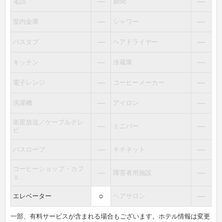
―
―
電話
新聞
―
―
室内金庫
シャワー
―
―
バスタブ
ヘアドライヤー
―
―
キッチン
冷蔵庫
―
―
電子レンジ
コーヒーメーカー
―
―
洗濯機
アイロン
衛星放送／ケーブルテレ
―
―
ミニバー
ビ
―
―
バスローブ
キチネット
コーヒーショップ・カフ
―
―
障害者用施設
ェ
○
―
エレベーター
ヘアサロン
一部、有料サービスが含まれる場合もございます。ホテル情報は変更