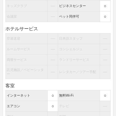
―
○
キッズクラブ
ビジネスセンター
―
○
会議室
ペット同伴可
ホテルサービス
―
―
空港送迎
日本語スタッフ
―
―
ルームサービス
コンシェルジュ
―
―
両替サービス
ランドリーサービス
託児施設／ベビーシッタ
―
―
レンタカー／ツアー手配
ー
客室
○
○
インターネット
無料Wi-Fi
○
―
エアコン
テレビ