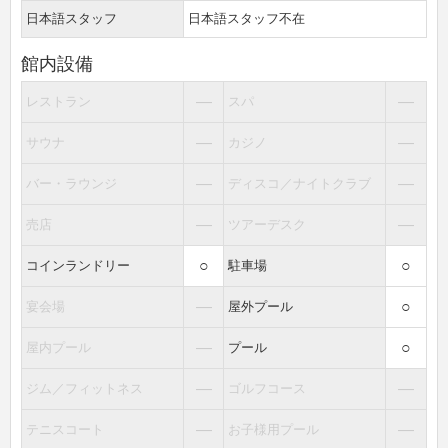
日本語スタッフ
日本語スタッフ不在
館内設備
―
―
レストラン
スパ
―
―
サウナ
カジノ
―
―
バー・ラウンジ
ディスコ／ナイトクラブ
―
―
売店
ツアーデスク
○
○
コインランドリー
駐車場
―
○
宴会場
屋外プール
―
○
屋内プール
プール
―
―
ジム／フィットネス
ゴルフコース
―
―
テニスコート
お子様用プール