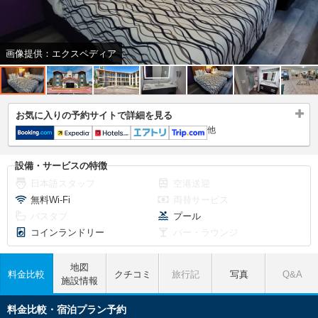
画像提供：エクスペディア
お気に入りの予約サイトで詳細を見る
他
設備・サービスの特徴
日本語スタッフ
空港送迎
無料Wi-Fi
両替サービス
バスタブ
プール
コインランドリー
バー・ラウンジ
地図
料金比較
クチコミ
旅行記
写真
Q&A
施設情報
料金比較・宿泊プラン予約