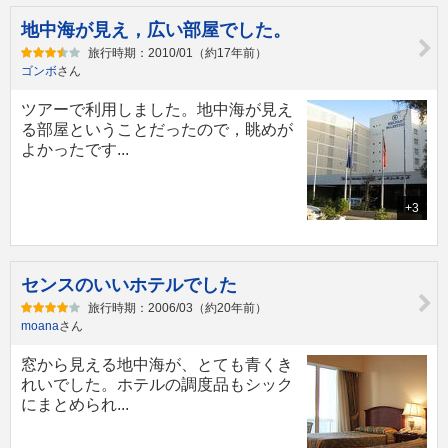
地中海が見え，広い部屋でした。
旅行時期：2010/01（約17年前）
ゴンボ
さん
ツアーで利用しました。地中海が見え
る部屋ということだったので，眺めが
よかったです...
+3
センスのいいホテルでした
旅行時期：2006/03（約20年前）
moana
さん
窓から見える地中海が、とても青くき
れいでした。ホテルの調度品もシック
にまとめられ...