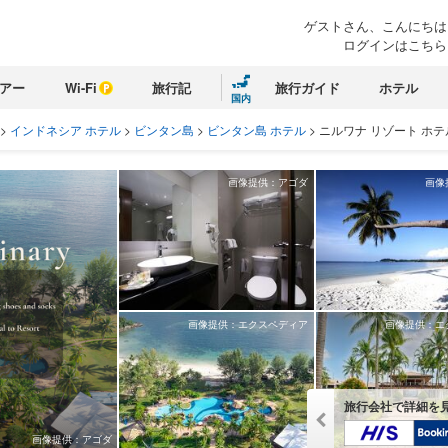
ゲストさん、こんにちは
ログインはこちら
アー
Wi-Fi
旅行記
旅行ガイド
ホテル
国内
>
インドネシア ホテル
>
ビンタン島
>
ビンタン島 ホテル
>
ニルワナ リゾート ホテ
画像提供：アゴダ
画像
画像提供：エクスペディア
画像提供：エ
旅行会社で詳細を
画像提供：アゴダ