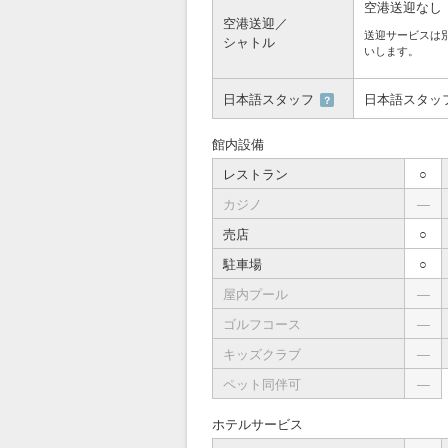
空港送迎なし
空港送迎／
送迎サービスは
シャトル
いします。
日本語スタッフ
日本語スタッ
？
館内設備
レストラン
○
カジノ
―
売店
○
駐車場
○
屋内プール
―
ゴルフコース
―
キッズクラブ
―
ペット同伴可
―
ホテルサービス