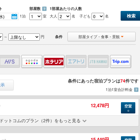
ト
部屋数
1部屋あたりの人数
？
1泊
室
大人
名
子ども
名
～
円
条件
部屋タイプ・食事・景観
条件にあった宿泊プランは
74
件です
表示
1泊1室合計料金
？
12,478円
空室
○
ドットコムのプラン（2件）をもっと見る
15,440円