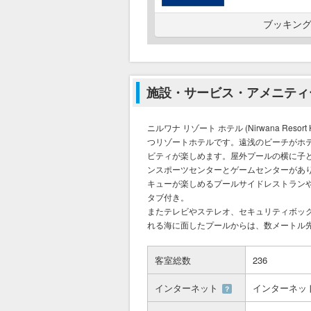
ブッキング
施設・サービス・アメニティ
ニルワナ リゾート ホテル (Nirwana R
つリゾートホテルです。遠浅のビーチがホ
ビティが楽しめます。屋外プールの横に子
ンスポーツセンターとゲームセンターがあ
キューが楽しめるプールサイドレストランや
タブ付き。
またテレビやステレオ、セキュリティボッ
れる海に面したプールからは、数メートル
客室総数
236
インターネット
インターネッ
？