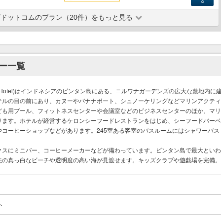
○
ドットコムのプラン（20件）をもっと見る
ー一覧
esort Hotel)はインドネシアのビンタン島にある、ニルワナガーデンズの広大な敷地内に
テルの目の前にあり、カヌーやバナナボート、シュノーケリングなどマリンアクティ
ども用プール、フィットネスセンターや会議室などのビジネスセンターのほか、マリ
ります。ホテルが経営するケロンシーフードレストランをはじめ、シーフードバーベ
コーヒーショップなどがあります。245室ある客室のバスルームにはシャワーバス
クスにミニバー、コーヒーメーカーなどが備わっています。ビンタン島で最大といわ
先の真っ白なビーチや透明度の高い海が見渡せます。キッズクラブや遊戯場を完備。
ト