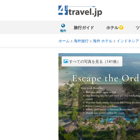
旅行ガイド
ホテル
ツ
海外
ホーム
>
海外旅行
>
海外 ホテル
>
インドネシア
すべての写真を見る（141枚）