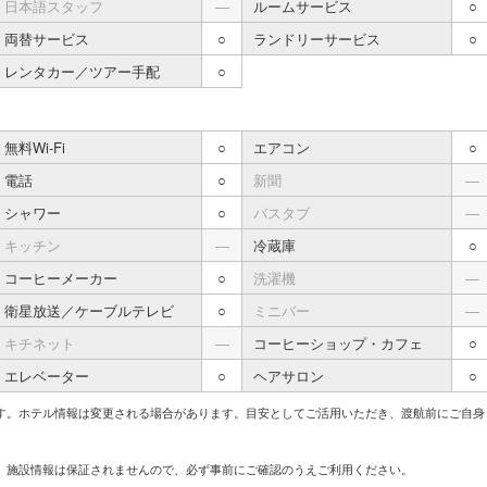
日本語スタッフ
―
ルームサービス
○
両替サービス
○
ランドリーサービス
○
レンタカー／ツアー手配
○
無料Wi-Fi
○
エアコン
○
電話
○
新聞
―
シャワー
○
バスタブ
―
キッチン
―
冷蔵庫
○
コーヒーメーカー
○
洗濯機
―
衛星放送／ケーブルテレビ
○
ミニバー
―
キチネット
―
コーヒーショップ・カフェ
○
エレベーター
○
ヘアサロン
○
す。ホテル情報は変更される場合があります。目安としてご活用いただき、渡航前にご自身
、施設情報は保証されませんので、必ず事前にご確認のうえご利用ください。