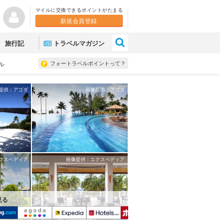
マイルに交換できるポイントがたまる
新規会員登録
×
旅行記
トラベルマガジン
フォートラベルポイントって？
ル
提供：アゴダ
画像提供：アゴダ
クスペディア
画像提供：エクスペディア
見る