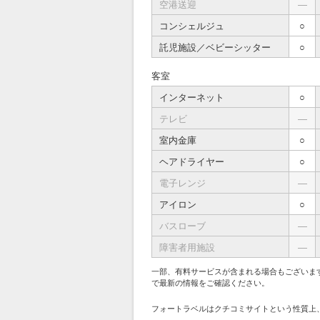
空港送迎
―
コンシェルジュ
○
託児施設／ベビーシッター
○
客室
インターネット
○
テレビ
―
室内金庫
○
ヘアドライヤー
○
電子レンジ
―
アイロン
○
バスローブ
―
障害者用施設
―
一部、有料サービスが含まれる場合もございま
で最新の情報をご確認ください。
フォートラベルはクチコミサイトという性質上