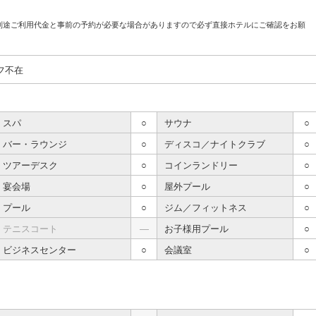
別途ご利用代金と事前の予約が必要な場合がありますので必ず直接ホテルにご確認をお願
フ不在
スパ
○
サウナ
○
バー・ラウンジ
○
ディスコ／ナイトクラブ
○
ツアーデスク
○
コインランドリー
○
宴会場
○
屋外プール
○
プール
○
ジム／フィットネス
○
テニスコート
―
お子様用プール
○
ビジネスセンター
○
会議室
○