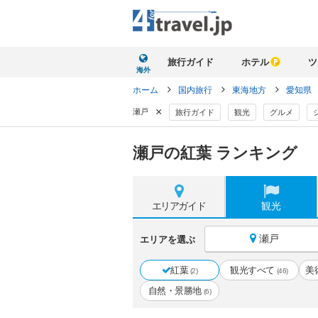
旅行ガイド
ホテル
ツ
海外
ホーム
国内旅行
東海地方
愛知県
×
瀬戸
旅行ガイド
観光
グルメ
瀬戸の紅葉 ランキング
エリア
ガイド
観光
瀬戸
エリアを選ぶ
紅葉
観光すべて
美
(2)
(46)
自然・景勝地
(6)