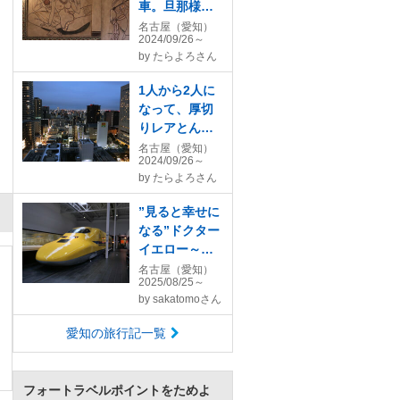
車。旦那様を
待つ間に建築
名古屋（愛知）
2024/09/26～
美＆魅力溢れ
by
たらよろさん
る揚輝荘へ
♪@ANAクラウ
1人から2人に
ンプラザホテ
なって、厚切
ルグランコー
りレアとんか
ト名古屋編
つ＆そのほか
名古屋（愛知）
2024/09/26～
名古屋グルメ
by
たらよろさん
♪♪名古屋観光
ホテルのシェ
”見ると幸せに
アルーム「エ
なる”ドクター
スパシオ」に
イエロー～ト
泊まってみた
ヨタ産業技術
名古屋（愛知）
ー！
2025/08/25～
記念館～ノリ
by
sakatomoさん
タケの森を巡
って
愛知の旅行記一覧
フォートラベルポイントをためよ