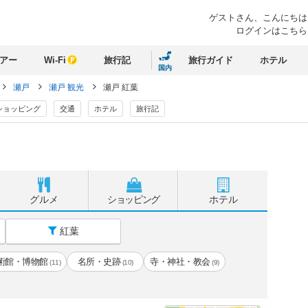
ゲストさん、
こんにちは
ログインはこちら
アー
Wi-Fi
旅行記
旅行ガイド
ホテル
国内
瀬戸
瀬戸 観光
瀬戸 紅葉
ショッピング
交通
ホテル
旅行記
グルメ
ショッピング
ホテル
紅葉
術館・博物館
名所・史跡
寺・神社・教会
(11)
(10)
(9)