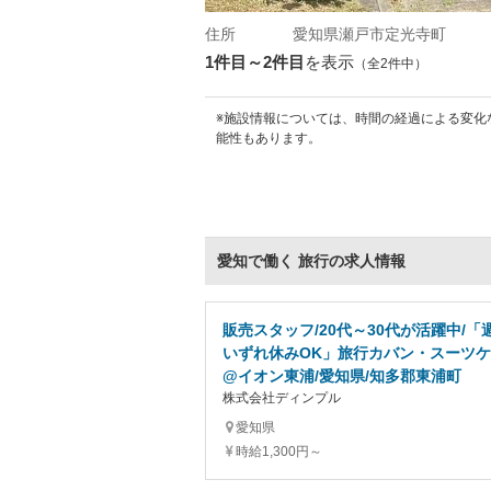
住所
愛知県瀬戸市定光寺町
1件目～2件目
を表示
（全2件中）
※施設情報については、時間の経過による変化
能性もあります。
愛知で働く 旅行の求人情報
販売スタッフ/20代～30代が活躍中/「週
いずれ休みOK」旅行カバン・スーツ
@イオン東浦/愛知県/知多郡東浦町
株式会社ディンプル
愛知県
時給1,300円～