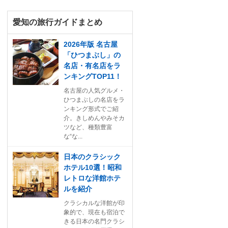
愛知の旅行ガイドまとめ
2026年版 名古屋
「ひつまぶし」の
名店・有名店をラ
ンキングTOP11！
名古屋の人気グルメ・
ひつまぶしの名店をラ
ンキング形式でご紹
介。きしめんやみそカ
ツなど、種類豊富
な“な...
日本のクラシック
ホテル10選！昭和
レトロな洋館ホテ
ルを紹介
クラシカルな洋館が印
象的で、現在も宿泊で
きる日本の名門クラシ