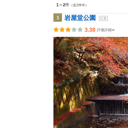
1～2
件
（全2件中）
岩屋堂公園
1
紅葉
3.38
評価詳細