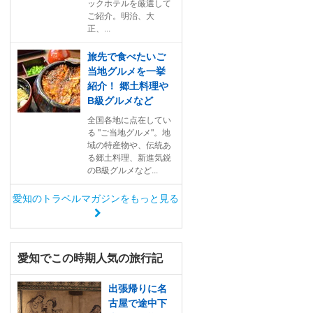
ックホテルを厳選して
ご紹介。明治、大
正、...
旅先で食べたいご
当地グルメを一挙
紹介！ 郷土料理や
B級グルメなど
全国各地に点在してい
る "ご当地グルメ"。地
域の特産物や、伝統あ
る郷土料理、新進気鋭
のB級グルメなど...
愛知のトラベルマガジンをもっと見る
愛知でこの時期人気の旅行記
出張帰りに名
古屋で途中下