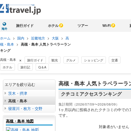
旅行ガイド
ホテル
ツアー
Wi-Fi
海外
ホーム
>
国内
>
近畿地方
>
大阪
>
高
槻・島本
>
高槻・島本 人気トラベラーラン
キング
×
高槻・島本
旅行ガイド
観光
グルメ
ショッピング
交通
ホテル
旅行記
Q＆A
高槻・島本 人気トラベラーラ
エリアを絞り込む
茨木・摂津
クチコミアクセスランキング
高槻・島本
集計期間（2026/07/09〜2026/08/09）
寝屋川・枚方・交野
1ヶ月以内に投稿されたクチコミの中での
です。
高槻・島本 地図
対象者がいません