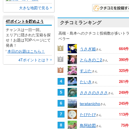
大きな地図で見る
4Tポイントを貯めよう
クチコミランキング
チャンスは一日一回。
高槻・島本へのクチコミ投稿数が多いト
エリアに隠された宝箱を探
ベラー
せ！お題はTOPページにて
発表！
うさぎ姫
664件
1
さん
本日のお題はこちら！
とらきのこ2
390件
4Tポイントとは？
2
さん
すぶた
325件
3
さん
たいき
261件
4
さん
さささのさささ
249件
5
さん
teratanicho
245件
6
さん
たびたび
113件
7
さん
鳥阿絵図
75件
8
さん