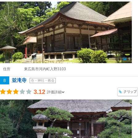
5
住所
東広島市河内町入野3103
並滝寺
8
寺・神社・教会
3.12
クリップ
評価詳細