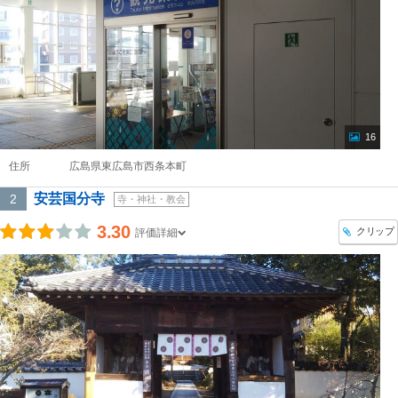
16
住所
広島県東広島市西条本町
安芸国分寺
2
寺・神社・教会
3.30
クリップ
評価詳細