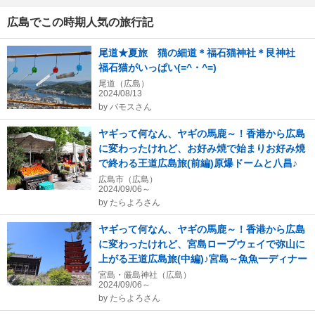
広島でこの時期人気の旅行記
尾道★夏旅 猫の細道＊福石猫神社＊艮神社
福石猫がいっぱい(=^・^=)
尾道（広島）
2024/08/13
by
バモスさん
ヤギって何なん、ヤギの馬鹿～！香港から広島
に変わったけれど、お好み焼で始まりお好み焼
で終わる王道広島旅(前編)原爆ドームと八昌♪
広島市（広島）
2024/09/06～
by
たらよろさん
ヤギって何なん、ヤギの馬鹿～！香港から広島
に変わったけれど、宮島ロープウェイで弥山に
上がる王道広島旅(中編)♪宮島～魚魚一ディナー
宮島・厳島神社（広島）
2024/09/06～
by
たらよろさん