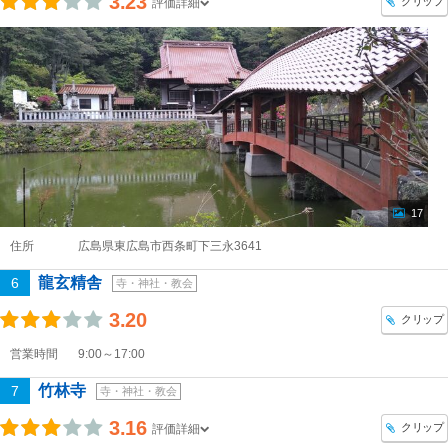
3.23
クリップ
評価詳細
17
住所
広島県東広島市西条町下三永3641
龍玄精舎
6
寺・神社・教会
3.20
クリップ
営業時間
9:00～17:00
竹林寺
7
寺・神社・教会
3.16
クリップ
評価詳細