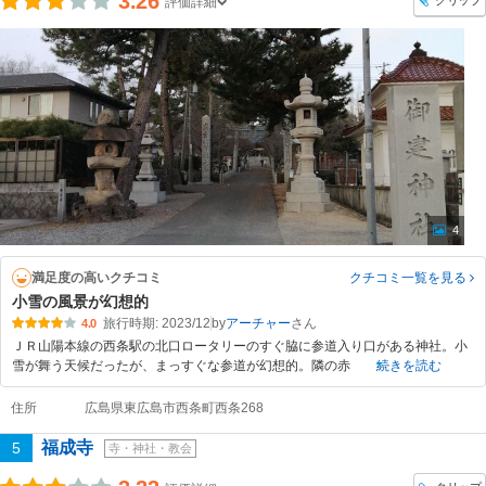
3.26
クリップ
評価詳細
4
満足度の高いクチコミ
クチコミ一覧
を見る
小雪の風景が幻想的
旅行時期: 2023/12
by
アーチャー
4.0
ＪＲ山陽本線の西条駅の北口ロータリーのすぐ脇に参道入り口がある神社。小
雪が舞う天候だったが、まっすぐな参道が幻想的。隣の赤
続きを読む
住所
広島県東広島市西条町西条268
福成寺
5
寺・神社・教会