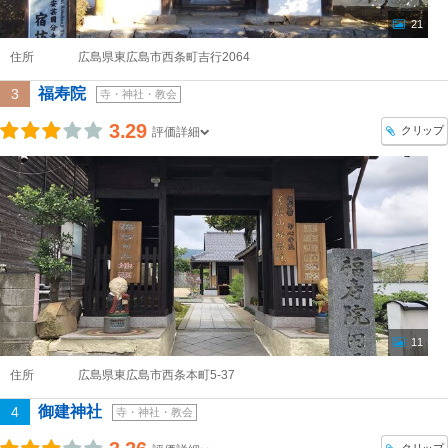
21
住所
広島県東広島市西条町吉行2064
福寿院
3
寺・神社・教会
3.29
クリップ
評価詳細
11
住所
広島県東広島市西条本町5-37
御建神社
4
寺・神社・教会