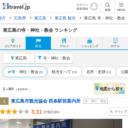
ログイン
新規登録
検索
MENU
地方
広島県
東広島
東広島 観光
東広島 寺・神社・教会
東広島の寺・神社・教会 ランキング
エリア
ガイド
観光
グルメ
ショッピング
ホテル
東広島
寺・神社・教会
寺・神社・教会
観光すべて
名所・史跡
公
(8)
(51)
(22)
地図
から探す
1～8
件
（全8件中）
東広島市観光協会 西条駅前案内所
1
寺・神社・教会
3.31
クリップ
評価詳細