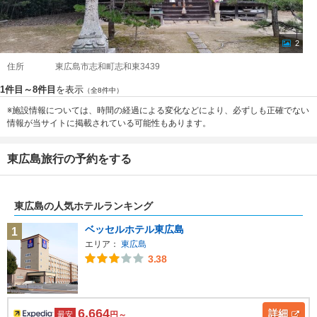
2
住所
東広島市志和町志和東3439
1件目～8件目
を表示
（全8件中）
※施設情報については、時間の経過による変化などにより、必ずしも正確でない
情報が当サイトに掲載されている可能性もあります。
東広島旅行の予約をする
東広島の人気ホテルランキング
ベッセルホテル東広島
1
エリア：
東広島
3.38
6,664
詳細
最安
円～