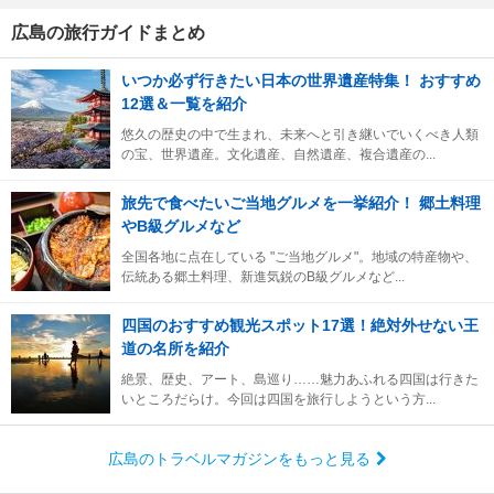
広島の旅行ガイドまとめ
いつか必ず行きたい日本の世界遺産特集！ おすすめ
12選＆一覧を紹介
悠久の歴史の中で生まれ、未来へと引き継いでいくべき人類
の宝、世界遺産。文化遺産、自然遺産、複合遺産の...
旅先で食べたいご当地グルメを一挙紹介！ 郷土料理
やB級グルメなど
全国各地に点在している "ご当地グルメ"。地域の特産物や、
伝統ある郷土料理、新進気鋭のB級グルメなど...
四国のおすすめ観光スポット17選！絶対外せない王
道の名所を紹介
絶景、歴史、アート、島巡り……魅力あふれる四国は行きた
いところだらけ。今回は四国を旅行しようという方...
広島のトラベルマガジンをもっと見る