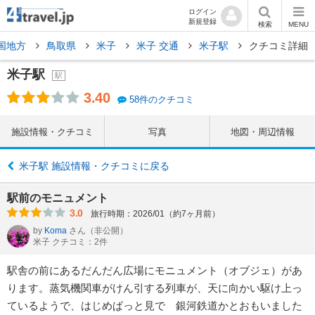
ログイン
新規登録
検索
MENU
国地方
鳥取県
米子
米子 交通
米子駅
クチコミ詳細
米子駅
駅
3.40
58件のクチコミ
施設情報・クチコミ
写真
地図・周辺情報
米子駅 施設情報・クチコミに戻る
駅前のモニュメント
3.0
旅行時期：2026/01（約7ヶ月前）
by
Koma
さん
（非公開）
米子 クチコミ：2件
駅舎の前にあるだんだん広場にモニュメント（オブジェ）があ
ります。蒸気機関車がけん引する列車が、天に向かい駆け上っ
ているようで、はじめぱっと見で 銀河鉄道かとおもいました