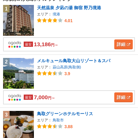
天然温泉 夕凪の湯 御宿 野乃境港
1
エリア：
境港
4.01
13,186
詳細
最安
円～
メルキュール鳥取大山リゾート＆スパ
2
エリア：
蒜山高原(鳥取側)
3.9
7,000
詳細
最安
円～
鳥取グリーンホテルモーリス
3
エリア：
鳥取市
3.88