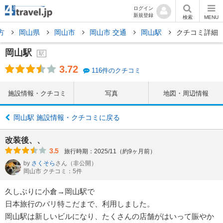
ログイン
新規登録
検索
MENU
方
岡山県
岡山市
岡山市 交通
岡山駅
クチコミ詳細
岡山駅
駅
3.72
116件のクチコミ
施設情報・クチコミ
写真
地図・周辺情報
岡山駅 施設情報・クチコミに戻る
改装後、、
3.5
旅行時期：2025/11（約9ヶ月前）
by
さくそら
さん
（非公開）
岡山市 クチコミ：5件
久しぶりに小倉→岡山駅で
日本旅行のバリ特こだまで、利用しました。
岡山駅は新しいビルになり、たくさんの店舗がはいって賑やか