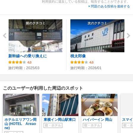
利用規約に違反している投稿は、報告することができます。
問題のある投稿を連絡する
前のクチコミ
次のクチコミ
新幹線への乗り換えに
桃太郎像
4.0
4.0
旅行時期：2025/03
旅行時期：2026/01
このユーザーが利用した周辺のスポット
ホテルエリアワン岡
東横イン岡山駅東口
ハイパーイン 岡山
スマイ
山 (HOTEL Areao
宿・ホテル
宿・ホテル
宿・ホ
ne)